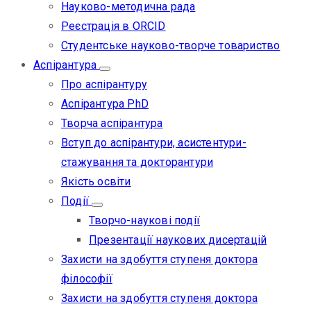
Науково-методична рада
Реєстрація в ORCID
Студентське науково-творче товариство
Аспірантура
Про аспірантуру
Аспірантура PhD
Творча аспірантура
Вступ до аспірантури, асистентури-
стажування та докторантури
Якість освіти
Події
Творчо-наукові події
Презентації наукових дисертацій
Захисти на здобуття ступеня доктора
філософії
Захисти на здобуття ступеня доктора