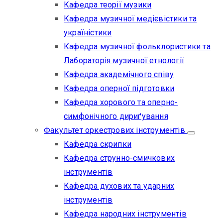
Кафедра теорії музики
Кафедра музичної медієвістики та
україністики
Кафедра музичної фольклористики та
Лабораторія музичної етнології
Кафедра академічного співу
Кафедра оперної підготовки
Кафедра хорового та оперно-
симфонічного дириґування
Факультет оркестрових інструментів
Кафедра скрипки
Кафедра струнно-смичкових
інструментів
Кафедра духових та ударних
інструментів
Кафедра народних інструментів