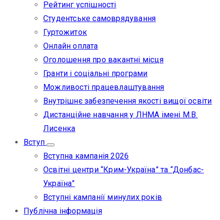
Рейтинг успішності
Студентське самоврядування
Гуртожиток
Онлайн оплата
Оголошення про вакантні місця
Гранти і соціальні програми
Можливості працевлаштування
Внутрішнє забезпечення якості вищої освіти
Дистанційне навчання у ЛНМА імені М.В.
Лисенка
Вступ
Вступна кампанія 2026
Освітні центри “Крим-Україна” та “Донбас-
Україна”
Вступні кампанії минулих років
Публічна інформація