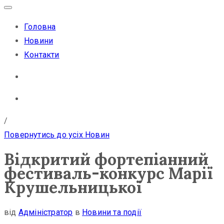
Головна
Новини
Контакти
/
Повернутись до усіх Новин
Відкритий фортепіанний
фестиваль-конкурс Марії
Крушельницької
від
Адміністратор
в
Новини та події