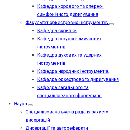
Кафедра хорового та оперно-
симфонічного дириґування
Факультет оркестрових інструментів
Кафедра скрипки
Кафедра струнно-смичкових
інструментів
Кафедра духових та ударних
інструментів
Кафедра народних інструментів
Кафедра оркестрового диригування
Кафедра загального та
спеціалізованого фортепіано
Наука
Спеціалізована вчена рада із захисту
дисертацій
Дисертації та автореферати