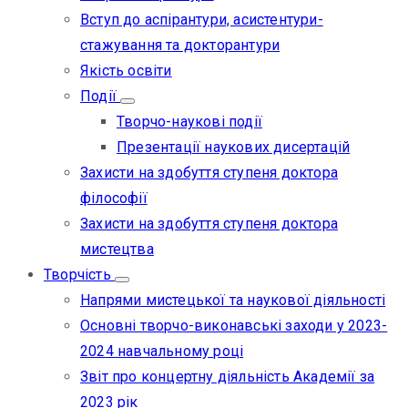
Вступ до аспірантури, асистентури-
стажування та докторантури
Якість освіти
Події
Творчо-наукові події
Презентації наукових дисертацій
Захисти на здобуття ступеня доктора
філософії
Захисти на здобуття ступеня доктора
мистецтва
Творчість
Напрями мистецької та наукової діяльності
Основні творчо-виконавські заходи у 2023-
2024 навчальному році
Звіт про концертну діяльність Академії за
2023 рік