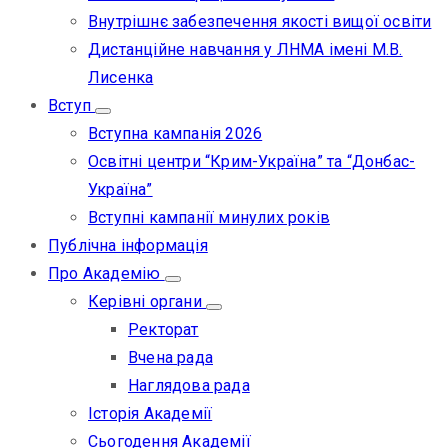
Внутрішнє забезпечення якості вищої освіти
Дистанційне навчання у ЛНМА імені М.В.
Лисенка
Вступ
Вступна кампанія 2026
Освітні центри “Крим-Україна” та “Донбас-
Україна”
Вступні кампанії минулих років
Публічна інформація
Про Академію
Керівні органи
Ректорат
Вчена рада
Наглядова рада
Історія Академії
Сьогодення Академії