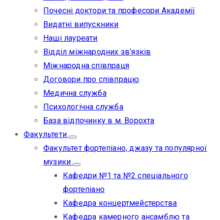
Почесні доктори та професори Академії
Видатні випускники
Наші лауреати
Відділ міжнародних зв’язків
Міжнародна співпраця
Договори про співпрацю
Медична служба
Психологічна служба
База відпочинку в м. Ворохта
Факультети
Факультет фортепіано, джазу та популярної
музики
Кафедри №1 та №2 спеціального
фортепіано
Кафедра концертмейстерства
Кафедра камерного ансамблю та