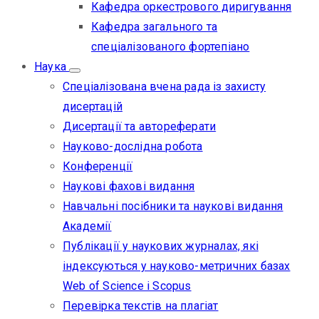
Кафедра оркестрового диригування
Кафедра загального та
спеціалізованого фортепіано
Наука
Спеціалізована вчена рада із захисту
дисертацій
Дисертації та автореферати
Науково-дослідна робота
Конференції
Наукові фахові видання
Навчальні посібники та наукові видання
Академії
Публікації у наукових журналах, які
індексуються у науково-метричних базах
Web of Science i Scopus
Перевірка текстів на плагіат