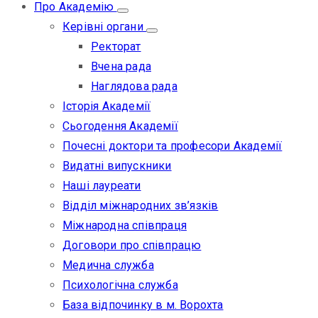
Про Академію
Керівні органи
Ректорат
Вчена рада
Наглядова рада
Історія Академії
Сьогодення Академії
Почесні доктори та професори Академії
Видатні випускники
Наші лауреати
Відділ міжнародних зв’язків
Міжнародна співпраця
Договори про співпрацю
Медична служба
Психологічна служба
База відпочинку в м. Ворохта