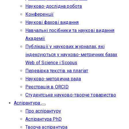
Науково-дослідна робота
Конференції
Наукові фахові видання
Навчальні посібники та наукові видання
Академії
Публікації у наукових журналах, які
індексуються у науково-метричних базах
Web of Science i Scopus
Перевірка текстів на плагіат
Науково-методична рада
Реєстрація в ORCID
Студентське науково-творче товариство
Аспірантура
Про аспірантуру
Аспірантура PhD
Творча аспірантура