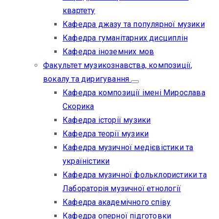
квартету
Кафедра джазу та популярної музики
Кафедра гуманітарних дисциплін
Кафедра іноземних мов
Факультет музикознавства, композиції,
вокалу та диригування
Кафедра композиції імені Мирослава
Скорика
Кафедра історії музики
Кафедра теорії музики
Кафедра музичної медієвістики та
україністики
Кафедра музичної фольклористики та
Лабораторія музичної етнології
Кафедра академічного співу
Кафедра оперної підготовки