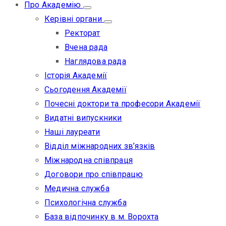
Про Академію
Керівні органи
Ректорат
Вчена рада
Наглядова рада
Історія Академії
Сьогодення Академії
Почесні доктори та професори Академії
Видатні випускники
Наші лауреати
Відділ міжнародних зв’язків
Міжнародна співпраця
Договори про співпрацю
Медична служба
Психологічна служба
База відпочинку в м. Ворохта