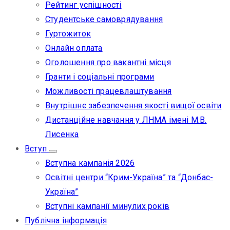
Рейтинг успішності
Студентське самоврядування
Гуртожиток
Онлайн оплата
Оголошення про вакантні місця
Гранти і соціальні програми
Можливості працевлаштування
Внутрішнє забезпечення якості вищої освіти
Дистанційне навчання у ЛНМА імені М.В.
Лисенка
Вступ
Вступна кампанія 2026
Освітні центри “Крим-Україна” та “Донбас-
Україна”
Вступні кампанії минулих років
Публічна інформація