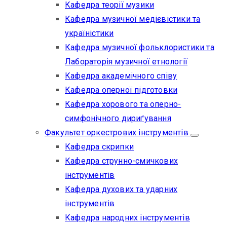
Кафедра теорії музики
Кафедра музичної медієвістики та
україністики
Кафедра музичної фольклористики та
Лабораторія музичної етнології
Кафедра академічного співу
Кафедра оперної підготовки
Кафедра хорового та оперно-
симфонічного дириґування
Факультет оркестрових інструментів
Кафедра скрипки
Кафедра струнно-смичкових
інструментів
Кафедра духових та ударних
інструментів
Кафедра народних інструментів