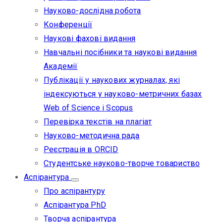
Науково-дослідна робота
Конференції
Наукові фахові видання
Навчальні посібники та наукові видання
Академії
Публікації у наукових журналах, які
індексуються у науково-метричних базах
Web of Science i Scopus
Перевірка текстів на плагіат
Науково-методична рада
Реєстрація в ORCID
Студентське науково-творче товариство
Аспірантура
Про аспірантуру
Аспірантура PhD
Творча аспірантура