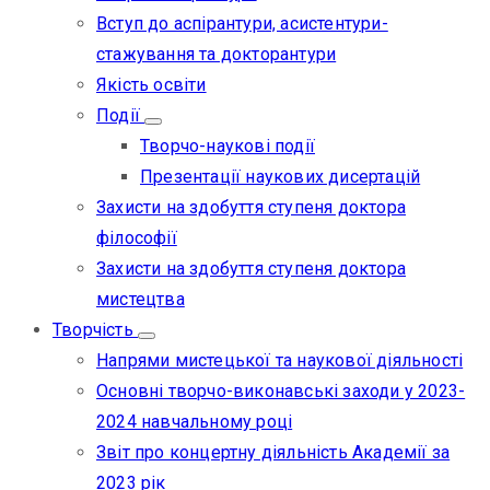
Вступ до аспірантури, асистентури-
стажування та докторантури
Якість освіти
Події
Творчо-наукові події
Презентації наукових дисертацій
Захисти на здобуття ступеня доктора
філософії
Захисти на здобуття ступеня доктора
мистецтва
Творчість
Напрями мистецької та наукової діяльності
Основні творчо-виконавські заходи у 2023-
2024 навчальному році
Звіт про концертну діяльність Академії за
2023 рік