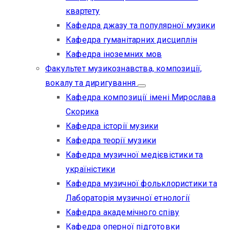
квартету
Кафедра джазу та популярної музики
Кафедра гуманітарних дисциплін
Кафедра іноземних мов
Факультет музикознавства, композиції,
вокалу та диригування
Кафедра композиції імені Мирослава
Скорика
Кафедра історії музики
Кафедра теорії музики
Кафедра музичної медієвістики та
україністики
Кафедра музичної фольклористики та
Лабораторія музичної етнології
Кафедра академічного співу
Кафедра оперної підготовки