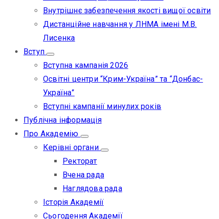
Внутрішнє забезпечення якості вищої освіти
Дистанційне навчання у ЛНМА імені М.В.
Лисенка
Вступ
Вступна кампанія 2026
Освітні центри “Крим-Україна” та “Донбас-
Україна”
Вступні кампанії минулих років
Публічна інформація
Про Академію
Керівні органи
Ректорат
Вчена рада
Наглядова рада
Історія Академії
Сьогодення Академії