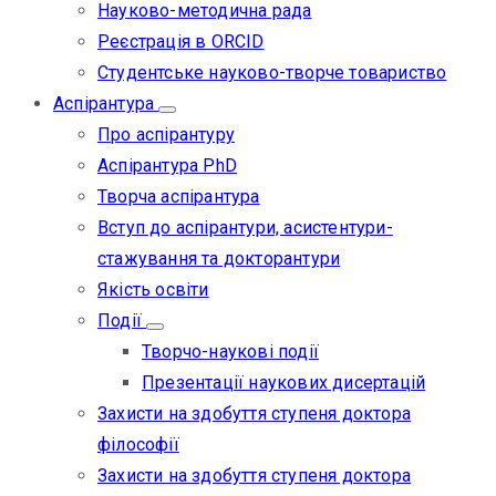
Науково-методична рада
Реєстрація в ORCID
Студентське науково-творче товариство
Аспірантура
Про аспірантуру
Аспірантура PhD
Творча аспірантура
Вступ до аспірантури, асистентури-
стажування та докторантури
Якість освіти
Події
Творчо-наукові події
Презентації наукових дисертацій
Захисти на здобуття ступеня доктора
філософії
Захисти на здобуття ступеня доктора