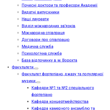
Почесні доктори та професори Академії
Видатні випускники
Наші лауреати
Відділ міжнародних зв’язків
Міжнародна співпраця
Договори про співпрацю
Медична служба
Психологічна служба
База відпочинку в м. Ворохта
Факультети
Факультет фортепіано, джазу та популярної
музики
Кафедри №1 та №2 спеціального
фортепіано
Кафедра концертмейстерства
Кафедра камерного ансамблю та