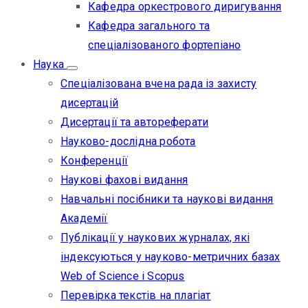
Кафедра оркестрового диригування
Кафедра загального та
спеціалізованого фортепіано
Наука
Спеціалізована вчена рада із захисту
дисертацій
Дисертації та автореферати
Науково-дослідна робота
Конференції
Наукові фахові видання
Навчальні посібники та наукові видання
Академії
Публікації у наукових журналах, які
індексуються у науково-метричних базах
Web of Science i Scopus
Перевірка текстів на плагіат