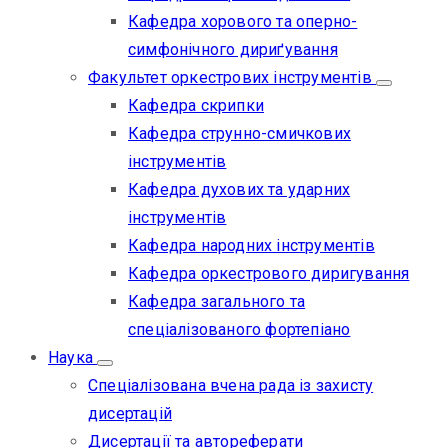
Кафедра хорового та оперно-
симфонічного дириґування
Факультет оркестрових інструментів
Кафедра скрипки
Кафедра струнно-смичкових
інструментів
Кафедра духових та ударних
інструментів
Кафедра народних інструментів
Кафедра оркестрового диригування
Кафедра загального та
спеціалізованого фортепіано
Наука
Спеціалізована вчена рада із захисту
дисертацій
Дисертації та автореферати