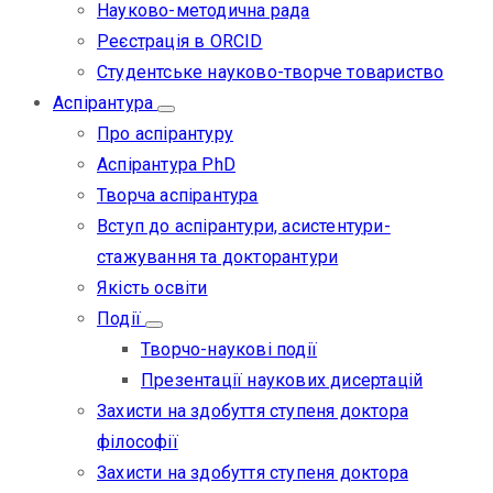
Науково-методична рада
Реєстрація в ORCID
Студентське науково-творче товариство
Аспірантура
Про аспірантуру
Аспірантура PhD
Творча аспірантура
Вступ до аспірантури, асистентури-
стажування та докторантури
Якість освіти
Події
Творчо-наукові події
Презентації наукових дисертацій
Захисти на здобуття ступеня доктора
філософії
Захисти на здобуття ступеня доктора