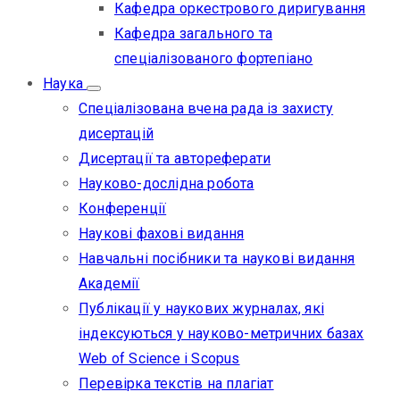
Кафедра оркестрового диригування
Кафедра загального та
спеціалізованого фортепіано
Наука
Спеціалізована вчена рада із захисту
дисертацій
Дисертації та автореферати
Науково-дослідна робота
Конференції
Наукові фахові видання
Навчальні посібники та наукові видання
Академії
Публікації у наукових журналах, які
індексуються у науково-метричних базах
Web of Science i Scopus
Перевірка текстів на плагіат