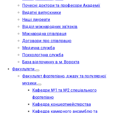
Почесні доктори та професори Академії
Видатні випускники
Наші лауреати
Відділ міжнародних зв’язків
Міжнародна співпраця
Договори про співпрацю
Медична служба
Психологічна служба
База відпочинку в м. Ворохта
Факультети
Факультет фортепіано, джазу та популярної
музики
Кафедри №1 та №2 спеціального
фортепіано
Кафедра концертмейстерства
Кафедра камерного ансамблю та