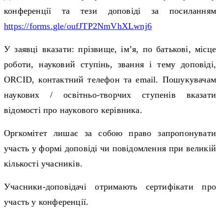
конференції та тези доповіді за посиланням
https
://
forms
.
gle
/
oufJTP
2
NmVhXLwnj
6
У заявці вказати: прізвище, ім’я, по батькові, місце
роботи, науковий ступінь, звання і тему доповіді,
ORCID
, контактний телефон та
email
. Пошукувачам
наукових / освітньо-творчих ступенів вказати
відомості про наукового керівника.
Оргкомітет лишає за собою право запропонувати
участь у формі доповіді чи повідомлення при великій
кількості учасників.
Учасники-доповідачі отримають сертифікати про
участь у конференції.