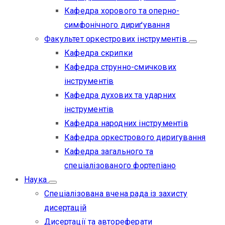
Кафедра хорового та оперно-
симфонічного дириґування
Факультет оркестрових інструментів
Кафедра скрипки
Кафедра струнно-смичкових
інструментів
Кафедра духових та ударних
інструментів
Кафедра народних інструментів
Кафедра оркестрового диригування
Кафедра загального та
спеціалізованого фортепіано
Наука
Спеціалізована вчена рада із захисту
дисертацій
Дисертації та автореферати