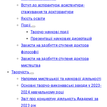
Вступ до аспірантури, асистентури-
стажування та докторантури
Якість освіти
Події
Творчо-наукові події
Презентації наукових дисертацій
Захисти на здобуття ступеня доктора
філософії
Захисти на здобуття ступеня доктора
мистецтва
Творчість
Напрями мистецької та наукової діяльності
Основні творчо-виконавські заходи у 2023-
2024 навчальному році
Звіт про концертну діяльність Академії за
2023 рік