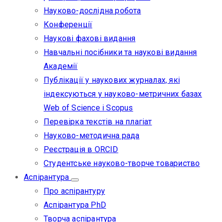
Науково-дослідна робота
Конференції
Наукові фахові видання
Навчальні посібники та наукові видання
Академії
Публікації у наукових журналах, які
індексуються у науково-метричних базах
Web of Science i Scopus
Перевірка текстів на плагіат
Науково-методична рада
Реєстрація в ORCID
Студентське науково-творче товариство
Аспірантура
Про аспірантуру
Аспірантура PhD
Творча аспірантура