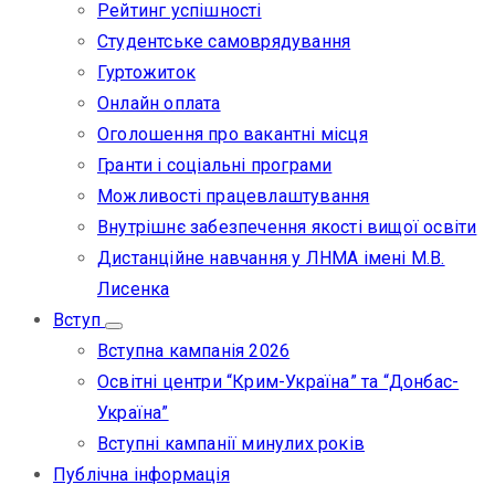
Рейтинг успішності
Студентське самоврядування
Гуртожиток
Онлайн оплата
Оголошення про вакантні місця
Гранти і соціальні програми
Можливості працевлаштування
Внутрішнє забезпечення якості вищої освіти
Дистанційне навчання у ЛНМА імені М.В.
Лисенка
Вступ
Вступна кампанія 2026
Освітні центри “Крим-Україна” та “Донбас-
Україна”
Вступні кампанії минулих років
Публічна інформація