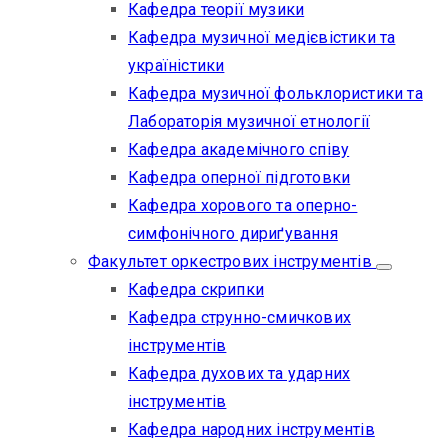
Кафедра теорії музики
Кафедра музичної медієвістики та
україністики
Кафедра музичної фольклористики та
Лабораторія музичної етнології
Кафедра академічного співу
Кафедра оперної підготовки
Кафедра хорового та оперно-
симфонічного дириґування
Факультет оркестрових інструментів
Кафедра скрипки
Кафедра струнно-смичкових
інструментів
Кафедра духових та ударних
інструментів
Кафедра народних інструментів