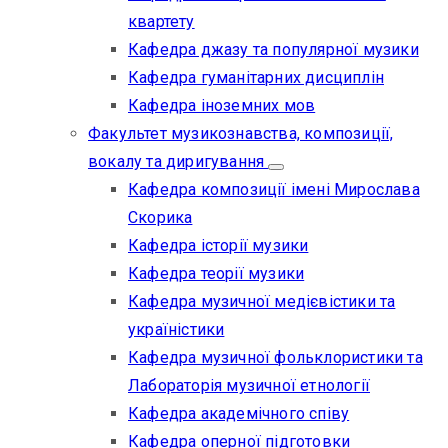
квартету
Кафедра джазу та популярної музики
Кафедра гуманітарних дисциплін
Кафедра іноземних мов
Факультет музикознавства, композиції,
вокалу та диригування
Кафедра композиції імені Мирослава
Скорика
Кафедра історії музики
Кафедра теорії музики
Кафедра музичної медієвістики та
україністики
Кафедра музичної фольклористики та
Лабораторія музичної етнології
Кафедра академічного співу
Кафедра оперної підготовки