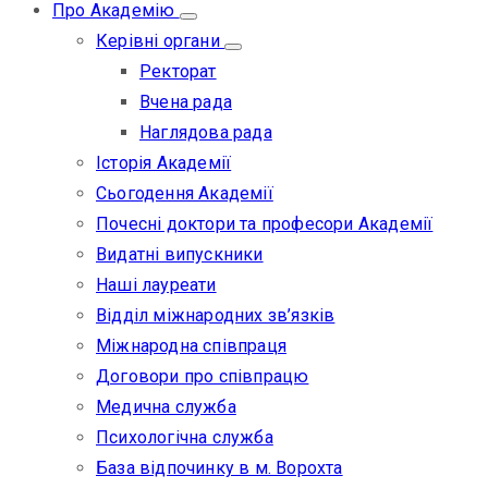
Про Академію
Керівні органи
Ректорат
Вчена рада
Наглядова рада
Історія Академії
Сьогодення Академії
Почесні доктори та професори Академії
Видатні випускники
Наші лауреати
Відділ міжнародних зв’язків
Міжнародна співпраця
Договори про співпрацю
Медична служба
Психологічна служба
База відпочинку в м. Ворохта