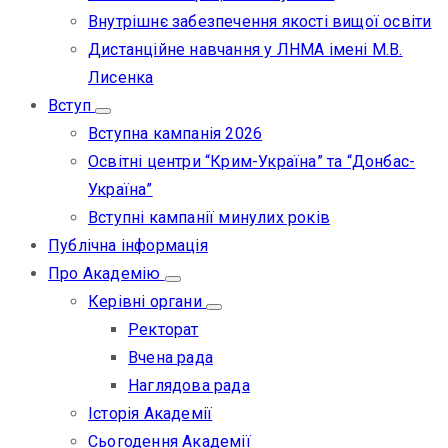
Внутрішнє забезпечення якості вищої освіти
Дистанційне навчання у ЛНМА імені М.В.
Лисенка
Вступ
Вступна кампанія 2026
Освітні центри “Крим-Україна” та “Донбас-
Україна”
Вступні кампанії минулих років
Публічна інформація
Про Академію
Керівні органи
Ректорат
Вчена рада
Наглядова рада
Історія Академії
Сьогодення Академії