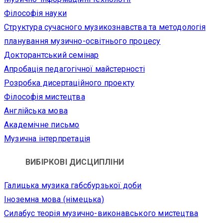
Філософія науки
Структура сучасного музикознавства та методологія
планування музично-освітнього процесу
Докторантський семінар
Апробація педагогічної майстерності
Розробка дисертаційного проекту
Філософія мистецтва
Англійська мова
Академічне письмо
Музична інтерпретація
ВИБІРКОВІ ДИСЦИПЛІНИ
Галицька музика габсбурзької доби
Іноземна мова (німецька)
Силабус теорія музично-виконавського мистецтва