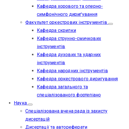
Кафедра хорового та оперно-
симфонічного дириґування
Факультет оркестрових інструментів
Кафедра скрипки
Кафедра струнно-смичкових
інструментів
Кафедра духових та ударних
інструментів
Кафедра народних інструментів
Кафедра оркестрового диригування
Кафедра загального та
спеціалізованого фортепіано
Наука
Спеціалізована вчена рада із захисту
дисертацій
Дисертації та автореферати