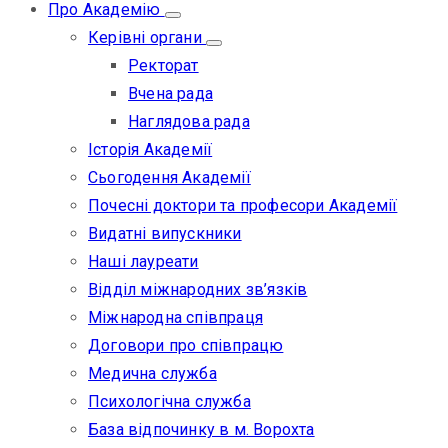
Про Академію
Керівні органи
Ректорат
Вчена рада
Наглядова рада
Історія Академії
Сьогодення Академії
Почесні доктори та професори Академії
Видатні випускники
Наші лауреати
Відділ міжнародних зв’язків
Міжнародна співпраця
Договори про співпрацю
Медична служба
Психологічна служба
База відпочинку в м. Ворохта