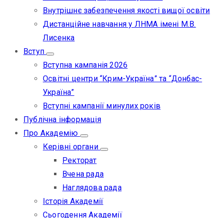
Внутрішнє забезпечення якості вищої освіти
Дистанційне навчання у ЛНМА імені М.В.
Лисенка
Вступ
Вступна кампанія 2026
Освітні центри “Крим-Україна” та “Донбас-
Україна”
Вступні кампанії минулих років
Публічна інформація
Про Академію
Керівні органи
Ректорат
Вчена рада
Наглядова рада
Історія Академії
Сьогодення Академії