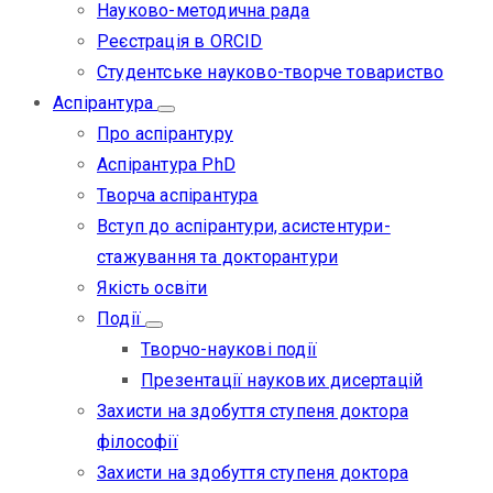
Науково-методична рада
Реєстрація в ORCID
Студентське науково-творче товариство
Аспірантура
Про аспірантуру
Аспірантура PhD
Творча аспірантура
Вступ до аспірантури, асистентури-
стажування та докторантури
Якість освіти
Події
Творчо-наукові події
Презентації наукових дисертацій
Захисти на здобуття ступеня доктора
філософії
Захисти на здобуття ступеня доктора