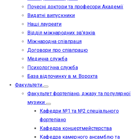
Почесні доктори та професори Академії
Видатні випускники
Наші лауреати
Відділ міжнародних зв’язків
Міжнародна співпраця
Договори про співпрацю
Медична служба
Психологічна служба
База відпочинку в м. Ворохта
Факультети
Факультет фортепіано, джазу та популярної
музики
Кафедри №1 та №2 спеціального
фортепіано
Кафедра концертмейстерства
Кафедра камерного ансамблю та