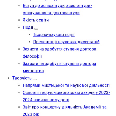
Вступ до аспірантури, асистентури-
стажування та докторантури
Якість освіти
Події
Творчо-наукові події
Презентації наукових дисертацій
Захисти на здобуття ступеня доктора
філософії
Захисти на здобуття ступеня доктора
мистецтва
Творчість
Напрями мистецької та наукової діяльності
Основні творчо-виконавські заходи у 2023-
2024 навчальному році
Звіт про концертну діяльність Академії за
2023 рік