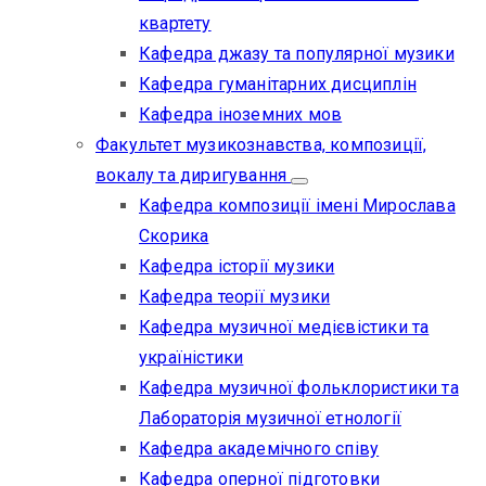
квартету
Кафедра джазу та популярної музики
Кафедра гуманітарних дисциплін
Кафедра іноземних мов
Факультет музикознавства, композиції,
вокалу та диригування
Кафедра композиції імені Мирослава
Скорика
Кафедра історії музики
Кафедра теорії музики
Кафедра музичної медієвістики та
україністики
Кафедра музичної фольклористики та
Лабораторія музичної етнології
Кафедра академічного співу
Кафедра оперної підготовки