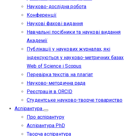
Науково-дослідна робота
Конференції
Наукові фахові видання
Навчальні посібники та наукові видання
Академії
Публікації у наукових журналах, які
індексуються у науково-метричних базах
Web of Science i Scopus
Перевірка текстів на плагіат
Науково-методична рада
Реєстрація в ORCID
Студентське науково-творче товариство
Аспірантура
Про аспірантуру
Аспірантура PhD
Творча аспірантура