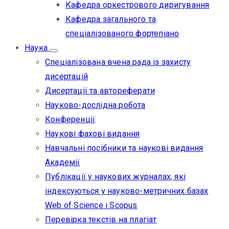
Кафедра оркестрового диригування
Кафедра загального та
спеціалізованого фортепіано
Наука
Спеціалізована вчена рада із захисту
дисертацій
Дисертації та автореферати
Науково-дослідна робота
Конференції
Наукові фахові видання
Навчальні посібники та наукові видання
Академії
Публікації у наукових журналах, які
індексуються у науково-метричних базах
Web of Science i Scopus
Перевірка текстів на плагіат