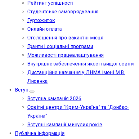
Рейтинг успішності
Студентське самоврядування
Гуртожиток
Онлайн оплата
Оголошення про вакантні місця
Гранти і соціальні програми
Можливості працевлаштування
Внутрішнє забезпечення якості вищої освіти
Дистанційне навчання у ЛНМА імені М.В.
Лисенка
Вступ
Вступна кампанія 2026
Освітні центри “Крим-Україна” та “Донбас-
Україна”
Вступні кампанії минулих років
Публічна інформація