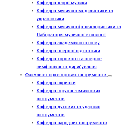
Кафедра теорії музики
Кафедра музичної медієвістики та
україністики
Кафедра музичної фольклористики та
Лабораторія музичної етнології
Кафедра академічного співу
Кафедра оперної підготовки
Кафедра хорового та оперно-
симфонічного дириґування
Факультет оркестрових інструментів
Кафедра скрипки
Кафедра струнно-смичкових
інструментів
Кафедра духових та ударних
інструментів
Кафедра народних інструментів