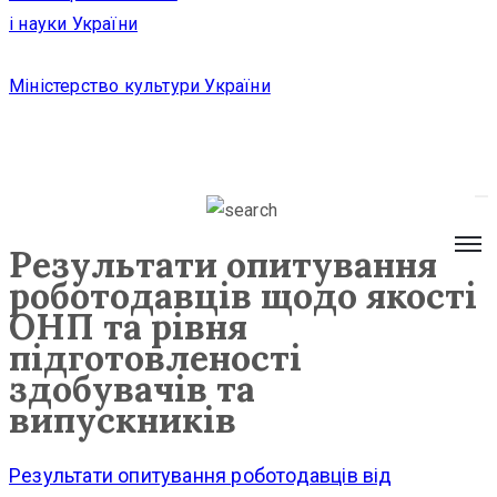
і науки України
Міністерство культури України
Результати опитування
+38
роботодавців щодо якості
ОНП та рівня
(032)
підготовленості
259
здобувачів та
07
випускників
52
ldma@mail.lviv.ua
Результати опитування роботодавців від