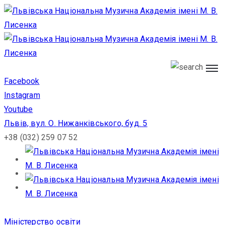
Навчання
Навчання
Вступ
Публічна
Вступ
інформація
Публічна
Facebook
Про
інформація
Instagram
Академію
Youtube
Про
Факультети
Львів, вул. О. Нижанківського, буд. 5
Академію
Наука
+38 (032) 259 07 52
Аспірантура
Факультети
Творчість
Наука
Аспірантура
Творчість
Міністерство освіти