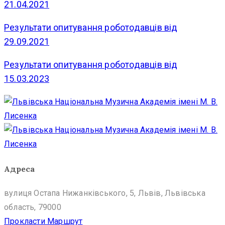
21.04.2021
Політика
Результати опитування роботодавців від
конфіденційності
29.09.2021
/
Результати опитування роботодавців від
Умови
15.03.2023
користування
Адреса
вулиця Остапа Нижанківського, 5, Львів, Львівська
область, 79000
Прокласти Маршрут