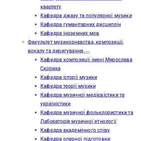
квартету
Кафедра джазу та популярної музики
Кафедра гуманітарних дисциплін
Кафедра іноземних мов
Факультет музикознавства, композиції,
вокалу та диригування
Кафедра композиції імені Мирослава
Скорика
Кафедра історії музики
Кафедра теорії музики
Кафедра музичної медієвістики та
україністики
Кафедра музичної фольклористики та
Лабораторія музичної етнології
Кафедра академічного співу
Кафедра оперної підготовки