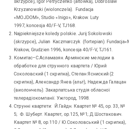
skrzypce), Igor Petryczenko (altówka), Dobroslaw
Krzyzanowski (wiolonczela). Fundacja
«MOJDOM», Studio «Inigo», Krakow. Luty
1997, koncesja 40/F-V, TJ168.
Najpiekniejsze koledy polskie. Jurij Sokolowski
(skrzypce), Julian Kaczmarczyk (fortepian). Fundacja
Krakow, Grudzien 1996, koncesja 40/F-V, TJ161.
Комитас–С.Асламазян. Армянские мелодии в
обработке для струнного квартета / Юрий
Соколовский (1 скрипка), Степан Ясниский (2
скрипка), Александр Янев (альт), Надежда Галацан
(виолончель). Закарпатська студія обласної
телерадіокомпанії. Ужгород, 1998.
Струнні квартети: Й.Гайдн. Квартет № 45, ор. 33, №
5; Ф. Шуберт. Квартет, ор.125, №1; Д.Шостакович.
Квартет № 8, ор.110 / Ю.Соколовський (1 скрипка),