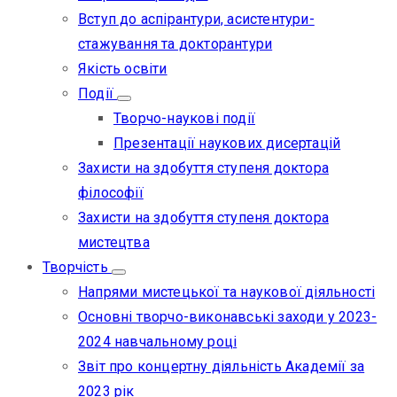
Вступ до аспірантури, асистентури-
стажування та докторантури
Якість освіти
Події
Творчо-наукові події
Презентації наукових дисертацій
Захисти на здобуття ступеня доктора
філософії
Захисти на здобуття ступеня доктора
мистецтва
Творчість
Напрями мистецької та наукової діяльності
Основні творчо-виконавські заходи у 2023-
2024 навчальному році
Звіт про концертну діяльність Академії за
2023 рік