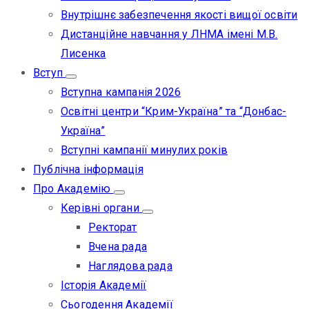
Внутрішнє забезпечення якості вищої освіти
Дистанційне навчання у ЛНМА імені М.В.
Лисенка
Вступ
Вступна кампанія 2026
Освітні центри “Крим-Україна” та “Донбас-
Україна”
Вступні кампанії минулих років
Публічна інформація
Про Академію
Керівні органи
Ректорат
Вчена рада
Наглядова рада
Історія Академії
Сьогодення Академії