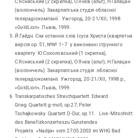
С.Ясниський (2 скрипка), О.Янєв (альт), Н.Галацан
(віолончель). Закарпатська студія обласної
телерадіокомпанії. Ужгород, 20-21/ХІІ, 1998.
«GoldLion». Львів, 1999.
Й.Гайдн. Сім останніх слів Ісуса Христа (квартетна
версія ор. 51, №№ 1–7 у виконанні струнного
квартету: Ю.Соколовський (1 скрипка),
С.Ясниський (2 скрипка), О.Янєв (альт), Н.Галацан
(віолончель). Закарпатська студія обласної
телерадіокомпанії. Ужгород, 20-21/ХІІ, 1998 р.,
«GoldLion», Львів, 1999.
Transkarpatisches Streichquartett. Edward
Grieg. Quartett g-moll, op.27; Peter
Tschajkowsky. Quartett D-Dur, op.11. Live-Mitschnitt
des Benefizkonzerteszu Gunstendes
Projekts «Nadija» vom 27.05.2003 im WHG Bad