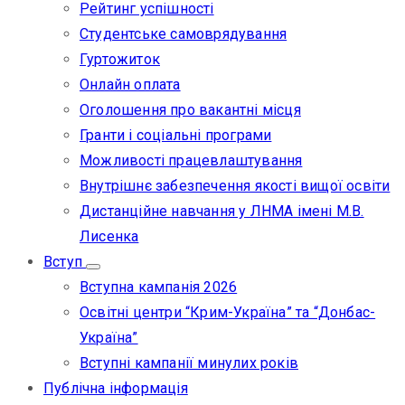
Рейтинг успішності
Студентське самоврядування
Гуртожиток
Онлайн оплата
Оголошення про вакантні місця
Гранти і соціальні програми
Можливості працевлаштування
Внутрішнє забезпечення якості вищої освіти
Дистанційне навчання у ЛНМА імені М.В.
Лисенка
Вступ
Вступна кампанія 2026
Освітні центри “Крим-Україна” та “Донбас-
Україна”
Вступні кампанії минулих років
Публічна інформація