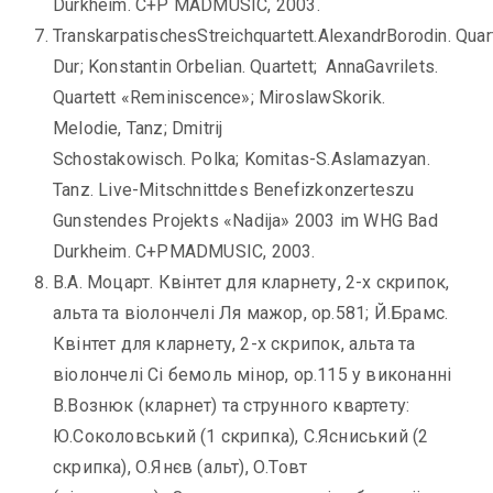
Durkheim. C+P MADMUSIC, 2003.
TranskarpatischesStreichquartett.AlexandrBorodin. Quar
Dur; Konstantin Orbelian. Quartett; AnnaGavrilets.
Quartett «Reminiscence»; MiroslawSkorik.
Melodie, Tanz; Dmitrij
Schostakowisch. Polka; Komitas-S.Aslamazyan.
Tanz. Live-Mitschnittdes Benefizkonzerteszu
Gunstendes Projekts «Nadija» 2003 im WHG Bad
Durkheim. C+PMADMUSIC, 2003.
В.А. Моцарт. Квінтет для кларнету, 2-х скрипок,
альта та віолончелі Ля мажор, ор.581; Й.Брамс.
Квінтет для кларнету, 2-х скрипок, альта та
віолончелі Сі бемоль мінор, ор.115 у виконанні
В.Вознюк (кларнет) та струнного квартету:
Ю.Соколовський (1 скрипка), С.Ясниський (2
скрипка), О.Янєв (альт), О.Товт