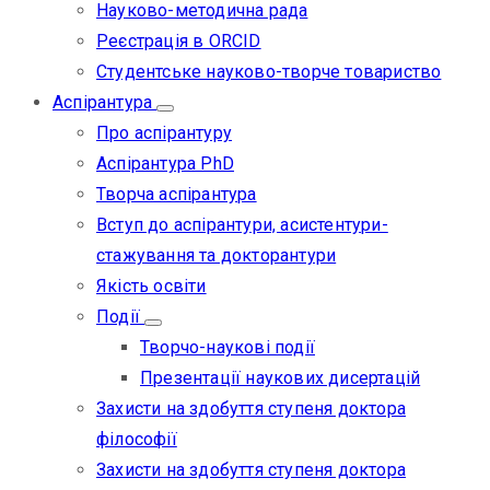
Науково-методична рада
Реєстрація в ORCID
Студентське науково-творче товариство
Аспірантура
Про аспірантуру
Аспірантура PhD
Творча аспірантура
Вступ до аспірантури, асистентури-
стажування та докторантури
Якість освіти
Події
Творчо-наукові події
Презентації наукових дисертацій
Захисти на здобуття ступеня доктора
філософії
Захисти на здобуття ступеня доктора