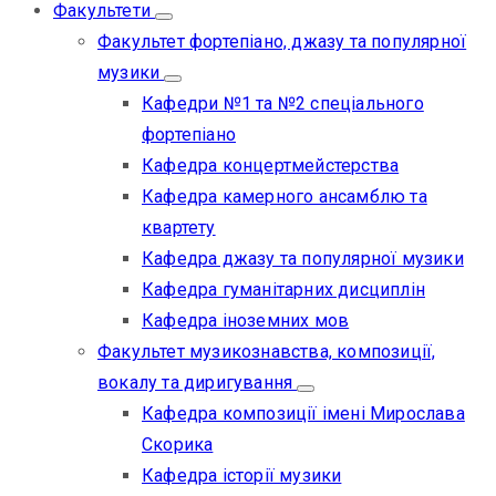
Факультети
Факультет фортепіано, джазу та популярної
музики
Кафедри №1 та №2 спеціального
фортепіано
Кафедра концертмейстерства
Кафедра камерного ансамблю та
квартету
Кафедра джазу та популярної музики
Кафедра гуманітарних дисциплін
Кафедра іноземних мов
Факультет музикознавства, композиції,
вокалу та диригування
Кафедра композиції імені Мирослава
Скорика
Кафедра історії музики