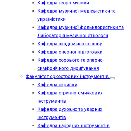
Кафедра теорії музики
Кафедра музичної медієвістики та
україністики
Кафедра музичної фольклористики та
Лабораторія музичної етнології
Кафедра академічного співу
Кафедра оперної підготовки
Кафедра хорового та оперно-
симфонічного дириґування
Факультет оркестрових інструментів
Кафедра скрипки
Кафедра струнно-смичкових
інструментів
Кафедра духових та ударних
інструментів
Кафедра народних інструментів