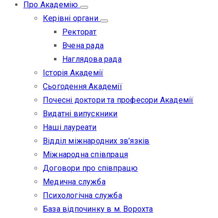
Про Академію
Керівні органи
Ректорат
Вчена рада
Наглядова рада
Історія Академії
Сьогодення Академії
Почесні доктори та професори Академії
Видатні випускники
Наші лауреати
Відділ міжнародних зв’язків
Міжнародна співпраця
Договори про співпрацю
Медична служба
Психологічна служба
База відпочинку в м. Ворохта