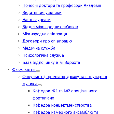
Почесні доктори та професори Академії
Видатні випускники
Наші лауреати
Відділ міжнародних зв’язків
Міжнародна співпраця
Договори про співпрацю
Медична служба
Психологічна служба
База відпочинку в м. Ворохта
Факультети
Факультет фортепіано, джазу та популярної
музики
Кафедри №1 та №2 спеціального
фортепіано
Кафедра концертмейстерства
Кафедра камерного ансамблю та