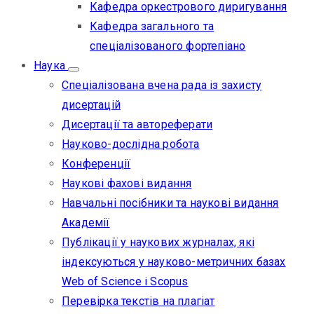
Кафедра оркестрового диригування
Кафедра загального та
спеціалізованого фортепіано
Наука
Спеціалізована вчена рада із захисту
дисертацій
Дисертації та автореферати
Науково-дослідна робота
Конференції
Наукові фахові видання
Навчальні посібники та наукові видання
Академії
Публікації у наукових журналах, які
індексуються у науково-метричних базах
Web of Science i Scopus
Перевірка текстів на плагіат