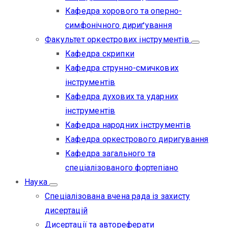
Кафедра хорового та оперно-
симфонічного дириґування
Факультет оркестрових інструментів
Кафедра скрипки
Кафедра струнно-смичкових
інструментів
Кафедра духових та ударних
інструментів
Кафедра народних інструментів
Кафедра оркестрового диригування
Кафедра загального та
спеціалізованого фортепіано
Наука
Спеціалізована вчена рада із захисту
дисертацій
Дисертації та автореферати