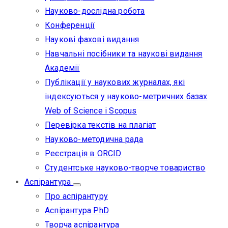
Науково-дослідна робота
Конференції
Наукові фахові видання
Навчальні посібники та наукові видання
Академії
Публікації у наукових журналах, які
індексуються у науково-метричних базах
Web of Science i Scopus
Перевірка текстів на плагіат
Науково-методична рада
Реєстрація в ORCID
Студентське науково-творче товариство
Аспірантура
Про аспірантуру
Аспірантура PhD
Творча аспірантура