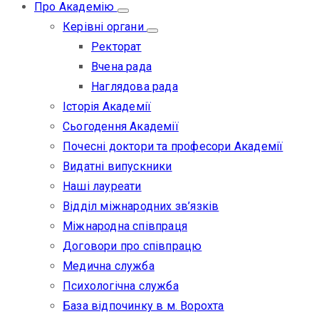
Про Академію
Керівні органи
Ректорат
Вчена рада
Наглядова рада
Історія Академії
Сьогодення Академії
Почесні доктори та професори Академії
Видатні випускники
Наші лауреати
Відділ міжнародних зв’язків
Міжнародна співпраця
Договори про співпрацю
Медична служба
Психологічна служба
База відпочинку в м. Ворохта