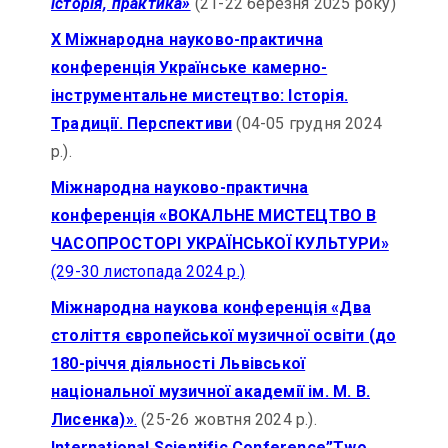
історія, практика»
(21-22 березня 2025 року)
X Міжнародна науково-практична
конференція Українське камерно-
інструментальне мистецтво: Історія.
Традиції. Перспективи
(04-05 грудня 2024
р.).
Міжнародна науково-практична
конференція «ВОКАЛЬНЕ МИСТЕЦТВО В
ЧАСОПРОСТОРІ УКРАЇНСЬКОЇ КУЛЬТУРИ»
(29-30 листопада 2024 р.)
Міжнародна наукова конференція «Два
століття європейської музичної освіти (до
180-річчя діяльності Львівської
національної музичної академії ім. М. В.
Лисенка)»
.
(25-26 жовтня 2024 р.).
International Scientific Conference”Two