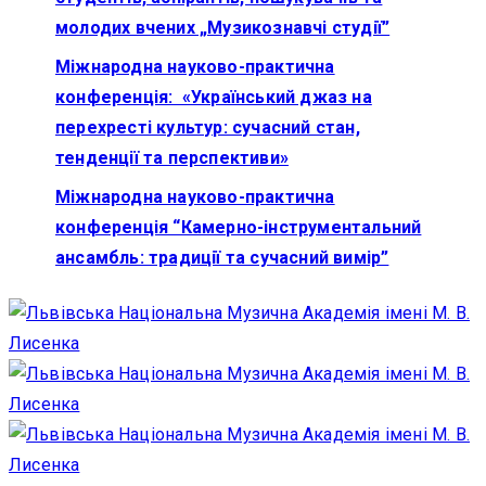
молодих вчених „Музикознавчі студії”
Міжнародна науково-практична
конференція: «Український джаз на
перехресті культур: сучасний стан,
тенденції та перспективи»
Міжнародна науково-практична
конференція “Камерно-інструментальний
ансамбль: традиції та сучасний вимір”