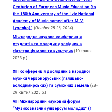
Centuries of European Music Education (to
the 180th Anniversary of the Lviv National
Academy of Music named after M. V.
Lysenko)”
. (
October 25-26, 2024
).
Міжнародна наукова конференція
студентів та молодих дослідників
«Інтеграція мови та культури»
(10 траня
2023 р.)
ХІІI Конференція дослідників народної
музики червоноруських (галицько-
володимирських) та суміжних земель
(28-
29 квітня 2023 р.)
VIII Міжнародний науковий форум
“Музикознавчий універсум молодих” (1