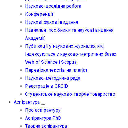
Науково-дослідна робота
Конференції
Наукові фахові видання
Навчальні посібники та наукові видання
Академії
Публікації у наукових журналах, які
індексуються у науково-метричних базах
Web of Science i Scopus
Перевірка текстів на плагіат
Науково-методична рада
Реєстрація в ORCID
Студентське науково-творче товариство
Аспірантура
Про аспірантуру
Аспірантура PhD
Творча аспірантура