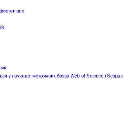
 фортепіано
ій
мії
ься у науково-метричних базах Web of Science i Scopus