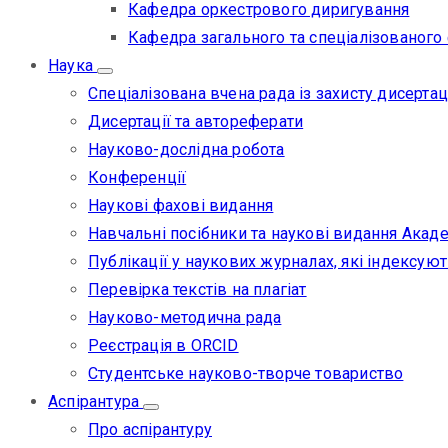
Кафедра оркестрового диригування
Кафедра загального та спеціалізованого
Наука
Спеціалізована вчена рада із захисту дисертац
Дисертації та автореферати
Науково-дослідна робота
Конференції
Наукові фахові видання
Навчальні посібники та наукові видання Акаде
Публікації у наукових журналах, які індексуют
Перевірка текстів на плагіат
Науково-методична рада
Реєстрація в ORCID
Студентське науково-творче товариство
Аспірантура
Про аспірантуру