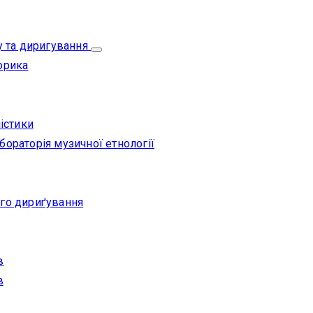
у та диригування
орика
істики
ораторія музичної етнології
го дириґування
в
в