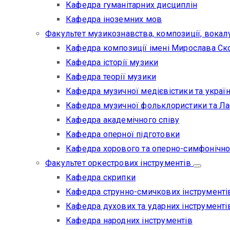
Кафедра гуманітарних дисциплін
Кафедра іноземних мов
Факультет музикознавства, композиції, вокал
Кафедра композиції імені Мирослава Ск
Кафедра історії музики
Кафедра теорії музики
Кафедра музичної медієвістики та україн
Кафедра музичної фольклористики та Лаб
Кафедра академічного співу
Кафедра оперної підготовки
Кафедра хорового та оперно-симфонічно
Факультет оркестрових інструментів
Кафедра скрипки
Кафедра струнно-смичкових інструменті
Кафедра духових та ударних інструменті
Кафедра народних інструментів