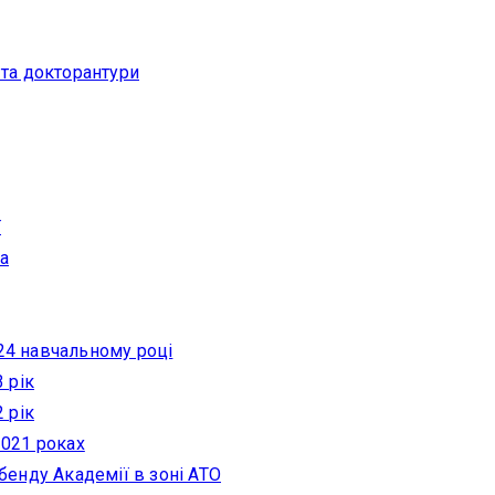
 та докторантури
ї
а
24 навчальному році
 рік
 рік
2021 роках
-бенду Академії в зоні АТО