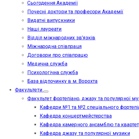
Сьогодення Академії
Почесні доктори та професори Академії
Видатні випускники
Наші лауреати
Відділ міжнародних зв’язків
Міжнародна співпраця
Договори про співпрацю
Медична служба
Психологічна служба
База відпочинку в м. Ворохта
Факультети
Факультет фортепіано, джазу та популярної м
Кафедри №1 та №2 спеціального фортепі
Кафедра концертмейстерства
Кафедра камерного ансамблю та квартет
Кафедра джазу та популярної музики