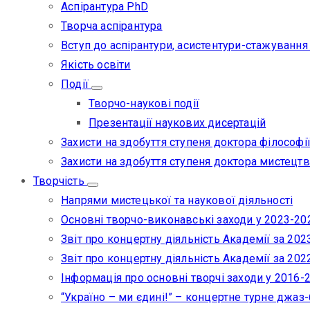
Аспірантура PhD
Творча аспірантура
Вступ до аспірантури, асистентури-стажування
Якість освіти
Події
Творчо-наукові події
Презентації наукових дисертацій
Захисти на здобуття ступеня доктора філософі
Захисти на здобуття ступеня доктора мистецтв
Творчість
Напрями мистецької та наукової діяльності
Основні творчо-виконавські заходи у 2023-20
Звіт про концертну діяльність Академії за 2023
Звіт про концертну діяльність Академії за 2022
Інформація про основні творчі заходи у 2016-
“Україно – ми єдині!” – концертне турне джаз