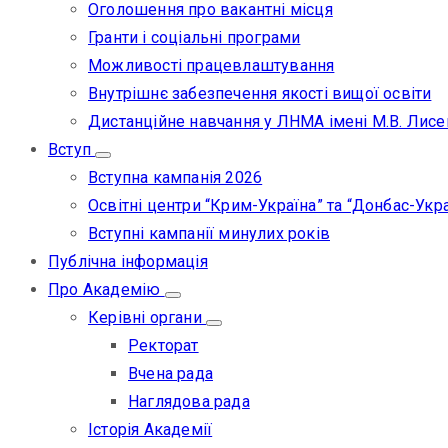
Оголошення про вакантні місця
Гранти і соціальні програми
Можливості працевлаштування
Внутрішнє забезпечення якості вищої освіти
Дистанційне навчання у ЛНМА імені М.В. Лисе
Вступ
Вступна кампанія 2026
Освітні центри “Крим-Україна” та “Донбас-Укра
Вступні кампанії минулих років
Публічна інформація
Про Академію
Керівні органи
Ректорат
Вчена рада
Наглядова рада
Історія Академії