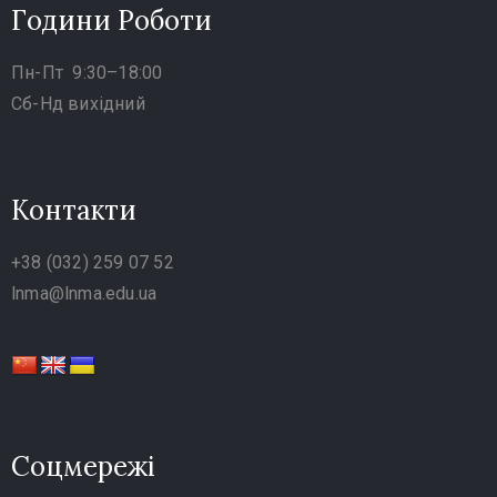
Години Роботи
Політика
Пн-Пт 9:30–18:00
конфіденційності
Сб-Нд вихідний
/
Умови
користування
Контакти
+38 (032) 259 07 52
lnma@lnma.edu.ua
Соцмережі