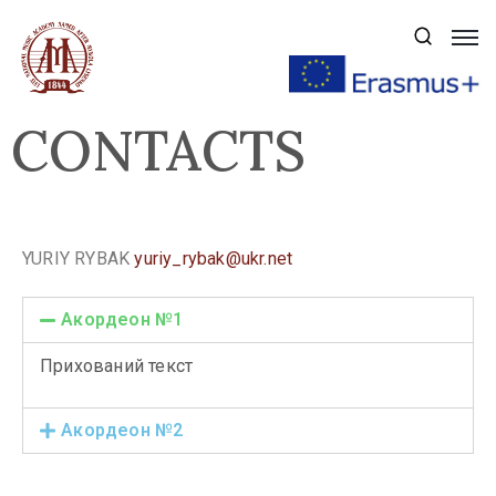
Навчання
CONTACTS
Вступ
Публічна
інформація
YURIY RYBAK
yuriy_rybak@ukr.net
Про
Академію
Акордеон №1
Факультети
Прихований текст
Наука
Акордеон №2
Аспірантура
Творчість