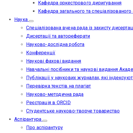
Кафедра оркестрового диригування
Кафедра загального та спеціалізованого
Наука
Спеціалізована вчена рада із захисту дисертац
Дисертації та автореферати
Науково-дослідна робота
Конференції
Наукові фахові видання
Навчальні посібники та наукові видання Акаде
Публікації у наукових журналах, які індексуют
Перевірка текстів на плагіат
Науково-методична рада
Реєстрація в ORCID
Студентське науково-творче товариство
Аспірантура
Про аспірантуру