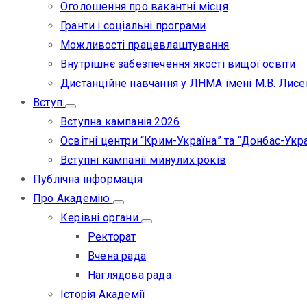
Оголошення про вакантні місця
Гранти і соціальні програми
Можливості працевлаштування
Внутрішнє забезпечення якості вищої освіти
Дистанційне навчання у ЛНМА імені М.В. Лисе
Вступ
Вступна кампанія 2026
Освітні центри “Крим-Україна” та “Донбас-Укра
Вступні кампанії минулих років
Публічна інформація
Про Академію
Керівні органи
Ректорат
Вчена рада
Наглядова рада
Історія Академії