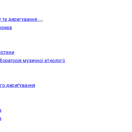
у та диригування
орика
істики
ораторія музичної етнології
го дириґування
в
в