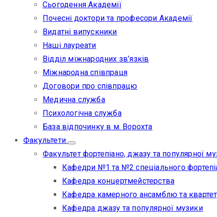
Сьогодення Академії
Почесні доктори та професори Академії
Видатні випускники
Наші лауреати
Відділ міжнародних зв’язків
Міжнародна співпраця
Договори про співпрацю
Медична служба
Психологічна служба
База відпочинку в м. Ворохта
Факультети
Факультет фортепіано, джазу та популярної м
Кафедри №1 та №2 спеціального фортепі
Кафедра концертмейстерства
Кафедра камерного ансамблю та квартет
Кафедра джазу та популярної музики