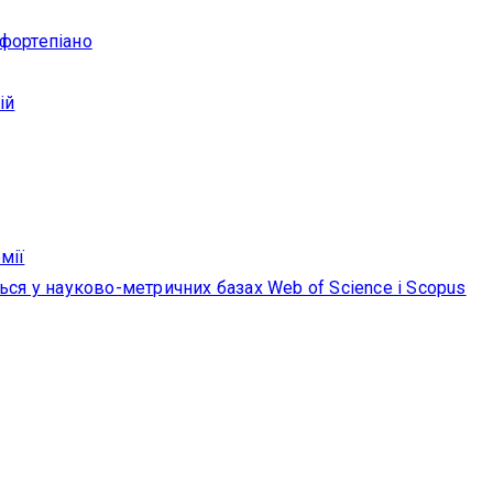
 фортепіано
ій
мії
ься у науково-метричних базах Web of Science i Scopus