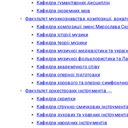
Кафедра гуманітарних дисциплін
Кафедра іноземних мов
Факультет музикознавства, композиції, вокал
Кафедра композиції імені Мирослава Ск
Кафедра історії музики
Кафедра теорії музики
Кафедра музичної медієвістики та україн
Кафедра музичної фольклористики та Лаб
Кафедра академічного співу
Кафедра оперної підготовки
Кафедра хорового та оперно-симфонічно
Факультет оркестрових інструментів
Кафедра скрипки
Кафедра струнно-смичкових інструменті
Кафедра духових та ударних інструменті
Кафедра народних інструментів