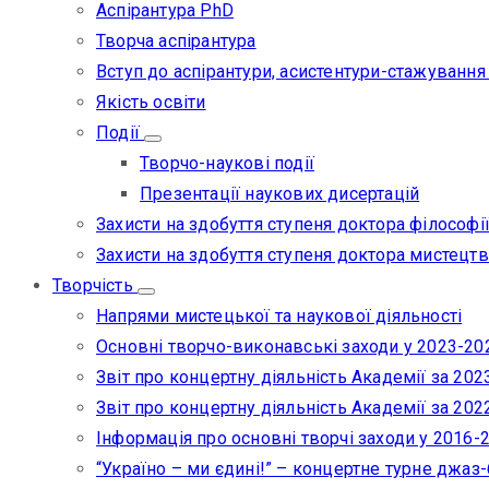
Аспірантура PhD
Творча аспірантура
Вступ до аспірантури, асистентури-стажування
Якість освіти
Події
Творчо-наукові події
Презентації наукових дисертацій
Захисти на здобуття ступеня доктора філософі
Захисти на здобуття ступеня доктора мистецтв
Творчість
Напрями мистецької та наукової діяльності
Основні творчо-виконавські заходи у 2023-20
Звіт про концертну діяльність Академії за 2023
Звіт про концертну діяльність Академії за 2022
Інформація про основні творчі заходи у 2016-
“Україно – ми єдині!” – концертне турне джаз