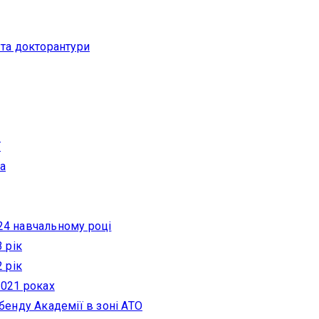
 та докторантури
ї
а
24 навчальному році
 рік
 рік
2021 роках
-бенду Академії в зоні АТО