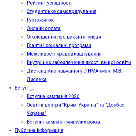
Рейтинг успішності
Студентське самоврядування
Гуртожиток
Онлайн оплата
Оголошення про вакантні місця
Гранти і соціальні програми
Можливості працевлаштування
Внутрішнє забезпечення якості вищої освіти
Дистанційне навчання у ЛНМА імені М.В.
Лисенка
Вступ
Вступна кампанія 2026
Освітні центри “Крим-Україна” та “Донбас-
Україна”
Вступні кампанії минулих років
Публічна інформація