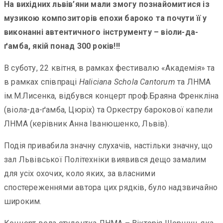
На вихідних львів’яни мали змогу познайомитися із
музикою композиторів епохи бароко та
почути її у
виконанні автентичного інструменту – віоли-да-
ґамба, якій понад 300 років!!!
В суботу, 22 квітня, в рамках фестивалю «Академія» та
в рамках співпраці
Haliciana Schola Cantorum
та ЛНМА
ім.М.Лисенка, відбувся концерт проф.Браяна Френкліна
(віола-да-ґамба, Цюріх) та Оркестру барокової капели
ЛНМА (керівник Анна Іванюшенко, Львів).
Подія привабила значну слухачів, настільки значну, що
зал Львівської Політехніки виявився дещо замалим
для усіх охочих, коло яких, за власними
спостереженнями автора цих рядків, було надзвичайно
широким.