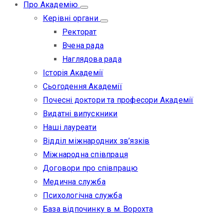
Про Академію
Керівні органи
Ректорат
Вчена рада
Наглядова рада
Історія Академії
Сьогодення Академії
Почесні доктори та професори Академії
Видатні випускники
Наші лауреати
Відділ міжнародних зв’язків
Міжнародна співпраця
Договори про співпрацю
Медична служба
Психологічна служба
База відпочинку в м. Ворохта