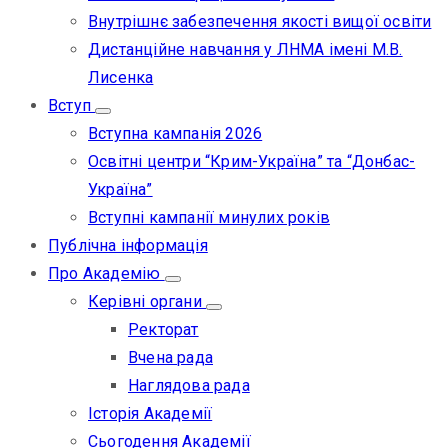
Внутрішнє забезпечення якості вищої освіти
Дистанційне навчання у ЛНМА імені М.В.
Лисенка
Вступ
Вступна кампанія 2026
Освітні центри “Крим-Україна” та “Донбас-
Україна”
Вступні кампанії минулих років
Публічна інформація
Про Академію
Керівні органи
Ректорат
Вчена рада
Наглядова рада
Історія Академії
Сьогодення Академії