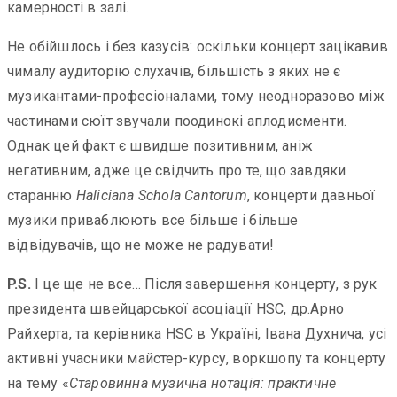
камерності в залі.
Не обійшлось і без казусів: оскільки концерт зацікавив
чималу аудиторію слухачів, більшість з яких не є
музикантами-професіоналами, тому неодноразово між
частинами сюїт звучали поодинокі аплодисменти.
Однак цей факт є швидше позитивним, аніж
негативним, адже це свідчить про те, що завдяки
старанню
Haliciana Schola Cantorum
, концерти давньої
музики приваблюють все більше і більше
відвідувачів, що не може не радувати!
P.S.
І це ще не все… Після завершення концерту, з рук
президента швейцарської асоціації HSC, др.Арно
Райхерта, та керівника HSC в Україні, Івана Духнича, усі
активні учасники майстер-курсу, воркшопу та концерту
на тему «
Старовинна музична нотація: практичне