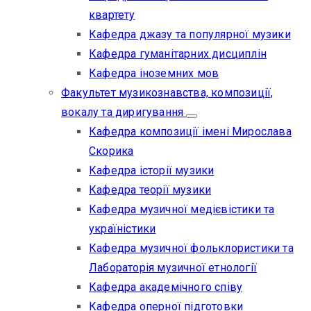
квартету
Кафедра джазу та популярної музики
Кафедра гуманітарних дисциплін
Кафедра іноземних мов
Факультет музикознавства, композиції,
вокалу та диригування
Кафедра композиції імені Мирослава
Скорика
Кафедра історії музики
Кафедра теорії музики
Кафедра музичної медієвістики та
україністики
Кафедра музичної фольклористики та
Лабораторія музичної етнології
Кафедра академічного співу
Кафедра оперної підготовки