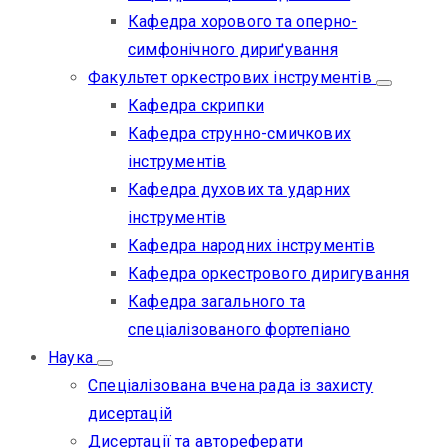
Кафедра хорового та оперно-
симфонічного дириґування
Факультет оркестрових інструментів
Кафедра скрипки
Кафедра струнно-смичкових
інструментів
Кафедра духових та ударних
інструментів
Кафедра народних інструментів
Кафедра оркестрового диригування
Кафедра загального та
спеціалізованого фортепіано
Наука
Спеціалізована вчена рада із захисту
дисертацій
Дисертації та автореферати