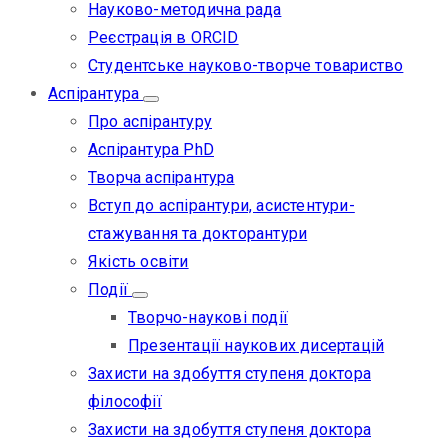
Науково-методична рада
Реєстрація в ORCID
Студентське науково-творче товариство
Аспірантура
Про аспірантуру
Аспірантура PhD
Творча аспірантура
Вступ до аспірантури, асистентури-
стажування та докторантури
Якість освіти
Події
Творчо-наукові події
Презентації наукових дисертацій
Захисти на здобуття ступеня доктора
філософії
Захисти на здобуття ступеня доктора