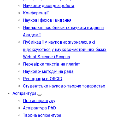
Науково-дослідна робота
Конференції
Наукові фахові видання
Навчальні посібники та наукові видання
Академії
Публікації у наукових журналах, які
індексуються у науково-метричних базах
Web of Science i Scopus
Перевірка текстів на плагіат
Науково-методична рада
Реєстрація в ORCID
Студентське науково-творче товариство
Аспірантура
Про аспірантуру
Аспірантура PhD
Творча аспірантура