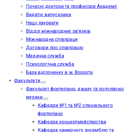
Почесні доктори та професори Академії
Видатні випускники
Наші лауреати
Відділ міжнародних зв’язків
Міжнародна співпраця
Договори про співпрацю
Медична служба
Психологічна служба
База відпочинку в м. Ворохта
Факультети
Факультет фортепіано, джазу та популярної
музики
Кафедри №1 та №2 спеціального
фортепіано
Кафедра концертмейстерства
Кафедра камерного ансамблю та