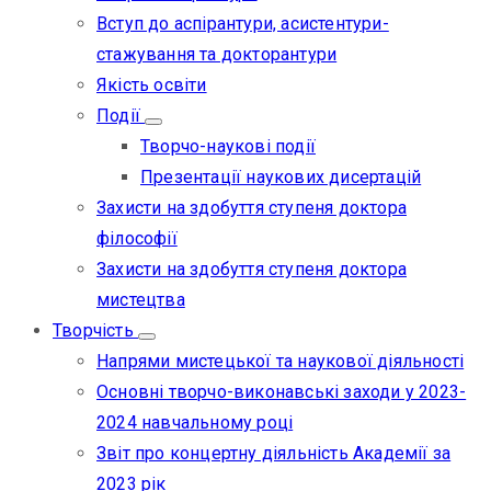
Вступ до аспірантури, асистентури-
стажування та докторантури
Якість освіти
Події
Творчо-наукові події
Презентації наукових дисертацій
Захисти на здобуття ступеня доктора
філософії
Захисти на здобуття ступеня доктора
мистецтва
Творчість
Напрями мистецької та наукової діяльності
Основні творчо-виконавські заходи у 2023-
2024 навчальному році
Звіт про концертну діяльність Академії за
2023 рік