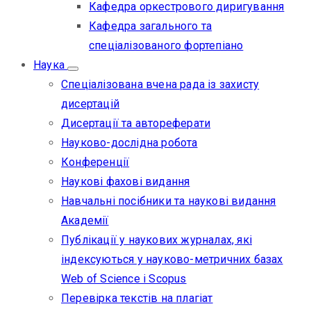
Кафедра оркестрового диригування
Кафедра загального та
спеціалізованого фортепіано
Наука
Спеціалізована вчена рада із захисту
дисертацій
Дисертації та автореферати
Науково-дослідна робота
Конференції
Наукові фахові видання
Навчальні посібники та наукові видання
Академії
Публікації у наукових журналах, які
індексуються у науково-метричних базах
Web of Science i Scopus
Перевірка текстів на плагіат