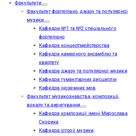
Факультети
Факультет фортепіано, джазу та популярної
музики
Кафедри №1 та №2 спеціального
фортепіано
Кафедра концертмейстерства
Кафедра камерного ансамблю та
квартету
Кафедра джазу та популярної музики
Кафедра гуманітарних дисциплін
Кафедра іноземних мов
Факультет музикознавства, композиції,
вокалу та диригування
Кафедра композиції імені Мирослава
Скорика
Кафедра історії музики