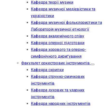
Кафедра теорії музики
Кафедра музичної медієвістики та
україністики
Кафедра музичної фольклористики та
Лабораторія музичної етнології
Кафедра академічного співу
Кафедра оперної підготовки
Кафедра хорового та оперно-
симфонічного дириґування
Факультет оркестрових інструментів
Кафедра скрипки
Кафедра струнно-смичкових
інструментів
Кафедра духових та ударних
інструментів
Кафедра народних інструментів