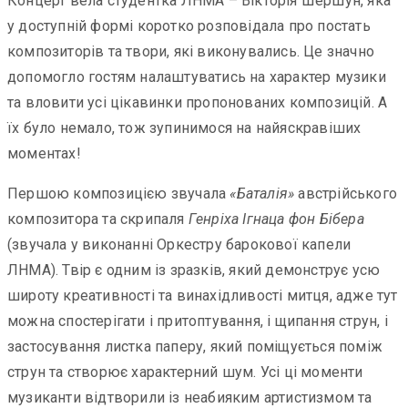
Концерт вела студентка ЛНМА – Вікторія Шершун, яка
у доступній формі коротко розповідала про постать
композиторів та твори, які виконувались. Це значно
допомогло гостям налаштуватись на характер музики
та вловити усі цікавинки пропонованих композицій. А
їх було немало, тож зупинимося на найяскравіших
моментах!
Першою композицією звучала
«Баталія»
австрійського
композитора та скрипаля
Генріха Ігнаца фон Бібера
(звучала у виконанні Оркестру барокової капели
ЛНМА). Твір є одним із зразків, який демонструє усю
широту креативності та винахідливості митця, адже тут
можна спостерігати і притоптування, і щипання струн, і
застосування листка паперу, який поміщується поміж
струн та створює характерний шум. Усі ці моменти
музиканти відтворили із неабияким артистизмом та