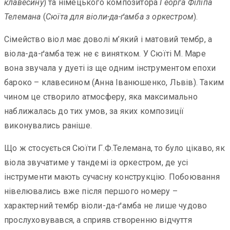
клавесину
) та німецького композитора
Георга Філіпа
Телемана
(
Сюїта для віоли-да-ґамба з оркестром
).
Сімейство віол має доволі м’який і матовий тембр, а
віола-да-ґамба теж не є винятком. У Сюїті М. Маре
вона звучала у дуеті із ще одним інструментом епохи
бароко – клавесином (Анна Іванюшенко, Львів). Таким
чином це створило атмосферу, яка максимально
наближалась до тих умов, за яких композиції
виконувались раніше.
Що ж стосується Сюїти Г.Ф.Телемана, то було цікаво, як
віола звучатиме у тандемі із оркестром, де усі
інструменти мають сучасну конструкцію. Побоювання
нівелювались вже після першого номеру –
характерний тембр віоли-да-ґамба не лише чудово
прослуховувався, а сприяв створенню відчуття