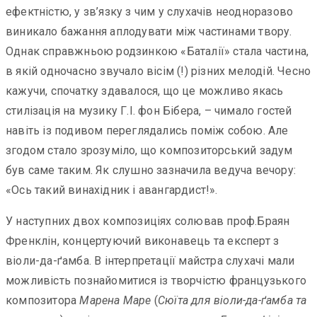
ефектністю, у зв’язку з чим у слухачів неодноразово
виникало бажання аплодувати між частинами твору.
Однак справжньою родзинкою «Баталії» стала частина,
в якій одночасно звучало вісім (!) різних мелодій. Чесно
кажучи, спочатку здавалося, що це можливо якась
стилізація на музику Г.І. фон Бібера, – чимало гостей
навіть із подивом переглядались поміж собою. Але
згодом стало зрозуміло, що композиторський задум
був саме таким. Як слушно зазначила ведуча вечору:
«Ось такий винахідник і авангардист!».
У наступних двох композиціях солював проф.Браян
Френклін, концертуючий виконавець та експерт з
віоли-да-ґамба. В інтерпретації майстра слухачі мали
можливість познайомитися із творчістю французького
композитора
Марена Маре
(
Сюїта для віоли-да-ґамба та