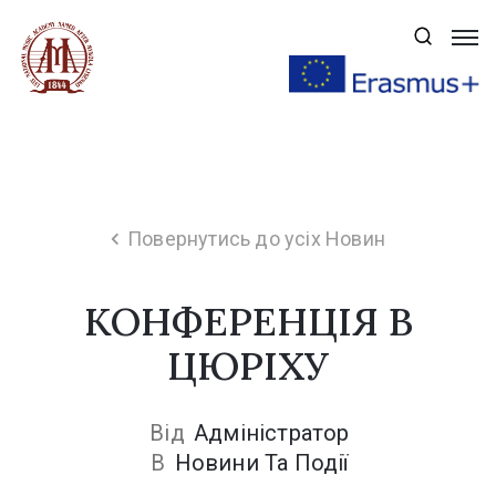
Навчання
Вступ
Публічна
інформація
Повернутись до усіх Новин
Про
Академію
КОНФЕРЕНЦІЯ В
Факультети
ЦЮРІХУ
Наука
Від
Адміністратор
Аспірантура
В
Новини Та Події
Творчість