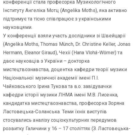
конференції стала професорка Музикологічного
Інституту Ангеліка Мотц (Angelika Moths), яка активно
Політика
підтримує та тісно співпрацює з українськими
конфіденційності
науковцями.
/
У конференції взяли участь дослідники зі Швейцарії
Умови
(Angelika Moths, Thomas Münch, Dr. Christine Keller, Jonas
користування
Hermann, Eleanor Giraud), Чехії (Hana Vlohá-Wörner) та
двоє науковців з України – докторка
мистецтвознавства, доцентка кафедри теорії музики
Національної музичної академії імені П.І.
Чайковського Ірина Тукова та в.о. завідувачки
кафедри історії музики ЛНМА імені М.В. Лисенка,
кандидатка мистецтвознавства, професорка Зоряна
Ластовецька-Соланська. Теми їхніх виступів
стосувались аналізу соціокультурних передумов
розвитку Галичини у 16 – 17 століттях (З. Ластовецька-