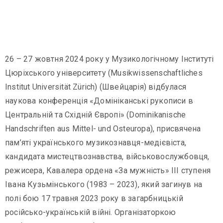
26 – 27 жовтня 2024 року у Музикологічному Інституті
Цюріхського університету (Musikwissenschaftliches
Institut Universität Zürich) (Швейцарія) відбулася
наукова конференція «Домініканські рукописи в
Центральній та Східній Європі» (Dominikanische
+38
Handschriften aus Mittel- und Osteuropa), присвячена
(032)
пам’яті українського музикознавця-медієвіста,
259
кандидата мистецтвознавства, військовослужбовця,
07
режисера, Кавалера ордена «За мужність» III ступеня
52
Івана Кузьмінського (1983 – 2023), який загинув на
ldma@mail.lviv.ua
полі бою 17 травня 2023 року в загарбницькій
російсько-українській війні. Організаторкою