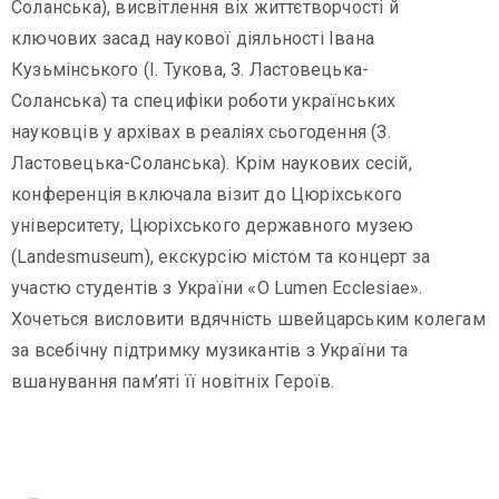
Соланська), висвітлення віх життєтворчості й
ключових засад наукової діяльності Івана
Кузьмінського (І. Тукова, З. Ластовецька-
Соланська) та специфіки роботи українських
науковців у архівах в реаліях сьогодення (З.
Ластовецька-Соланська). Крім наукових сесій,
конференція включала візит до Цюріхського
університету, Цюріхського державного музею
(Landesmuseum), екскурсію містом та концерт за
участю студентів з України «O Lumen Ecclesiae».
Хочеться висловити вдячність швейцарським колегам
за всебічну підтримку музикантів з України та
вшанування пам’яті її новітніх Героїв.