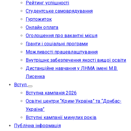
Рейтинг успішності
Студентське самоврядування
Гуртожиток
Онлайн оплата
Оголошення про вакантні місця
Гранти і соціальні програми
Можливості працевлаштування
Внутрішнє забезпечення якості вищої освіти
Дистанційне навчання у ЛНМА імені М.В.
Лисенка
Вступ
Вступна кампанія 2026
Освітні центри “Крим-Україна” та “Донбас-
Україна”
Вступні кампанії минулих років
Публічна інформація