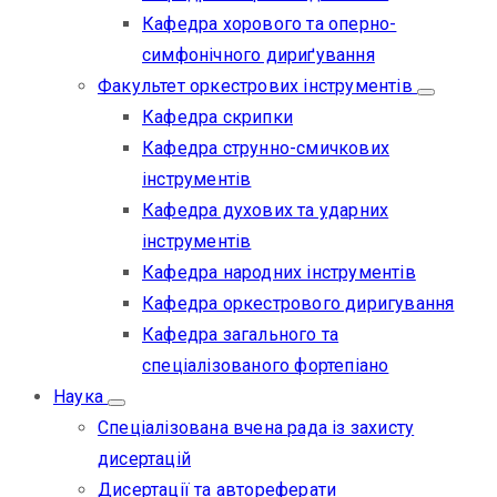
Кафедра хорового та оперно-
симфонічного дириґування
Факультет оркестрових інструментів
Кафедра скрипки
Кафедра струнно-смичкових
інструментів
Кафедра духових та ударних
інструментів
Кафедра народних інструментів
Кафедра оркестрового диригування
Кафедра загального та
спеціалізованого фортепіано
Наука
Спеціалізована вчена рада із захисту
дисертацій
Дисертації та автореферати