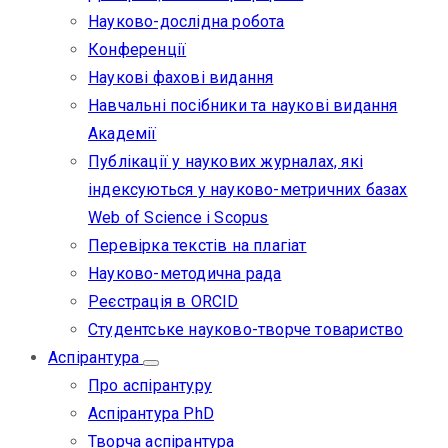
Науково-дослідна робота
Конференції
Наукові фахові видання
Навчальні посібники та наукові видання
Академії
Публікації у наукових журналах, які
індексуються у науково-метричних базах
Web of Science i Scopus
Перевірка текстів на плагіат
Науково-методична рада
Реєстрація в ORCID
Студентське науково-творче товариство
Аспірантура
Про аспірантуру
Аспірантура PhD
Творча аспірантура