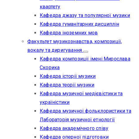
квартету
Кафедра джазу та популярної музики
Кафедра гуманітарних дисциплін
Кафедра іноземних мов
Факультет музикознавства, композиції,
вокалу та диригування
Кафедра композиції імені Мирослава
Скорика
Кафедра історії музики
Кафедра теорії музики
Кафедра музичної медієвістики та
україністики
Кафедра музичної фольклористики та
Лабораторія музичної етнології
Кафедра академічного співу
Кафедра оперної підготовки