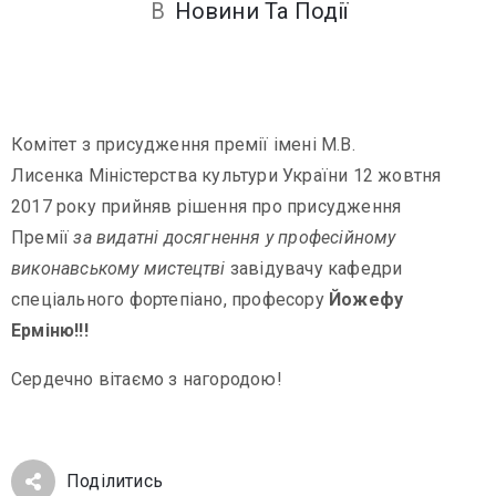
В
Новини Та Події
Комітет з присудження премії імені М.В.
Лисенка Міністерства культури України 12 жовтня
2017 року прийняв рішення про присудження
Премії
за видатні досягнення у професійному
виконавському мистецтві
завідувачу кафедри
+38
спеціального фортепіано, професору
Йожефу
(032)
Ерміню!!!
259
07
Сердечно вітаємо з нагородою!
52
ldma@mail.lviv.ua
Поділитись