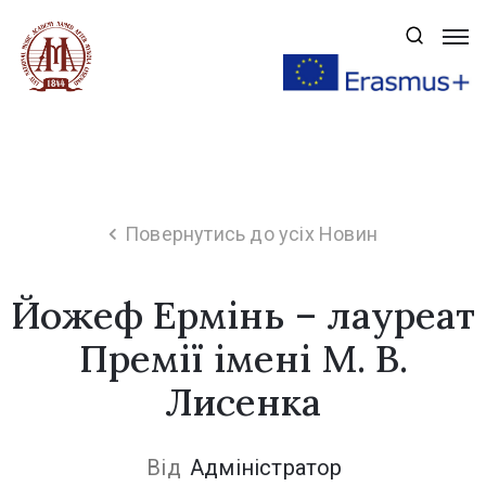
Навчання
Вступ
Публічна
інформація
Повернутись до усіх Новин
Про
Академію
Йожеф Ермінь – лауреат
Факультети
Премії імені М. В.
Наука
Лисенка
Аспірантура
Від
Адміністратор
Творчість