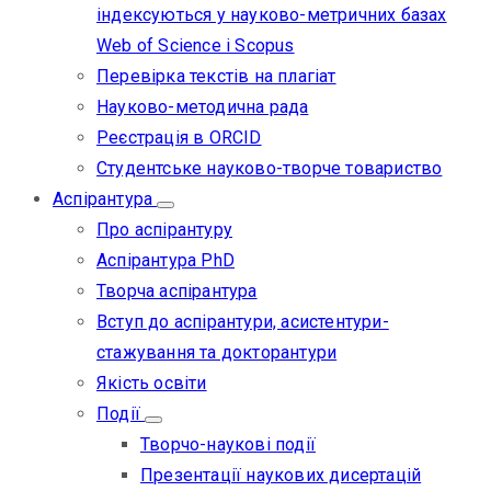
індексуються у науково-метричних базах
Web of Science i Scopus
Перевірка текстів на плагіат
Науково-методична рада
Реєстрація в ORCID
Студентське науково-творче товариство
Аспірантура
Про аспірантуру
Аспірантура PhD
Творча аспірантура
Вступ до аспірантури, асистентури-
стажування та докторантури
Якість освіти
Події
Творчо-наукові події
Презентації наукових дисертацій