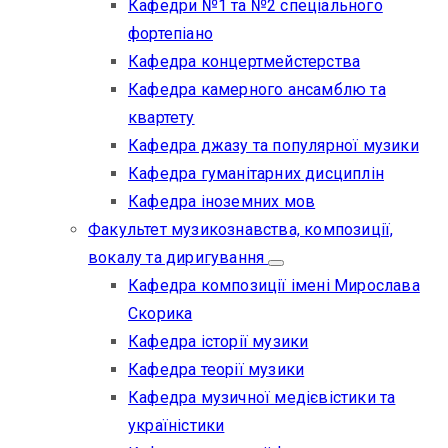
Кафедри №1 та №2 спеціального
фортепіано
Кафедра концертмейстерства
Кафедра камерного ансамблю та
квартету
Кафедра джазу та популярної музики
Кафедра гуманітарних дисциплін
Кафедра іноземних мов
Факультет музикознавства, композиції,
вокалу та диригування
Кафедра композиції імені Мирослава
Скорика
Кафедра історії музики
Кафедра теорії музики
Кафедра музичної медієвістики та
україністики