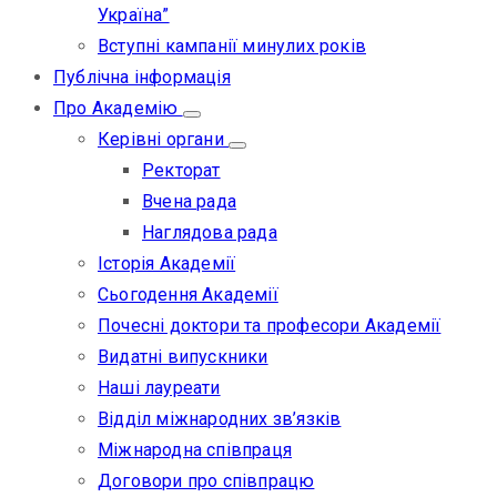
Україна”
Вступні кампанії минулих років
Публічна інформація
Про Академію
Керівні органи
Ректорат
Вчена рада
Наглядова рада
Історія Академії
Сьогодення Академії
Почесні доктори та професори Академії
Видатні випускники
Наші лауреати
Відділ міжнародних зв’язків
Міжнародна співпраця
Договори про співпрацю