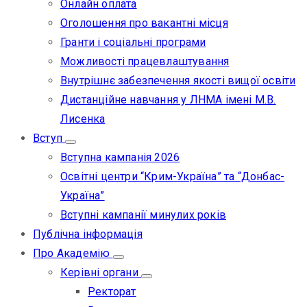
Онлайн оплата
Оголошення про вакантні місця
Гранти і соціальні програми
Можливості працевлаштування
Внутрішнє забезпечення якості вищої освіти
Дистанційне навчання у ЛНМА імені М.В.
Лисенка
Вступ
Вступна кампанія 2026
Освітні центри “Крим-Україна” та “Донбас-
Україна”
Вступні кампанії минулих років
Публічна інформація
Про Академію
Керівні органи
Ректорат