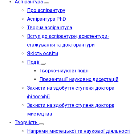
Аспірантура
Про аспірантуру
Аспірантура PhD
Творча аспірантура
Вступ до аспірантури, асистентури-
стажування та докторантури
Якість освіти
Події
Творчо-наукові події
Презентації наукових дисертацій
Захисти на здобуття ступеня доктора
філософії
Захисти на здобуття ступеня доктора
мистецтва
Творчість
Напрями мистецької та наукової діяльності