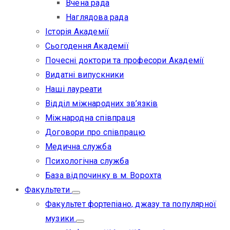
Вчена рада
Наглядова рада
Історія Академії
Сьогодення Академії
Почесні доктори та професори Академії
Видатні випускники
Наші лауреати
Відділ міжнародних зв’язків
Міжнародна співпраця
Договори про співпрацю
Медична служба
Психологічна служба
База відпочинку в м. Ворохта
Факультети
Факультет фортепіано, джазу та популярної
музики