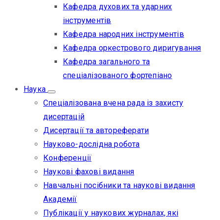
Кафедра духових та ударних
інструментів
Кафедра народних інструментів
Кафедра оркестрового диригування
Кафедра загального та
спеціалізованого фортепіано
Наука
Спеціалізована вчена рада із захисту
дисертацій
Дисертації та автореферати
Науково-дослідна робота
Конференції
Наукові фахові видання
Навчальні посібники та наукові видання
Академії
Публікації у наукових журналах, які