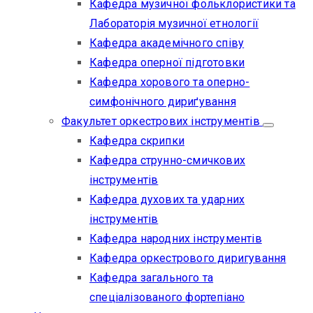
Кафедра музичної фольклористики та
Лабораторія музичної етнології
Кафедра академічного співу
Кафедра оперної підготовки
Кафедра хорового та оперно-
симфонічного дириґування
Факультет оркестрових інструментів
Кафедра скрипки
Кафедра струнно-смичкових
інструментів
Кафедра духових та ударних
інструментів
Кафедра народних інструментів
Кафедра оркестрового диригування
Кафедра загального та
спеціалізованого фортепіано