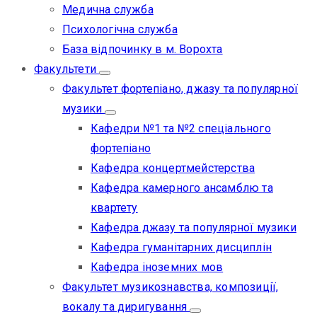
Медична служба
Психологічна служба
База відпочинку в м. Ворохта
Факультети
Факультет фортепіано, джазу та популярної
музики
Кафедри №1 та №2 спеціального
фортепіано
Кафедра концертмейстерства
Кафедра камерного ансамблю та
квартету
Кафедра джазу та популярної музики
Кафедра гуманітарних дисциплін
Кафедра іноземних мов
Факультет музикознавства, композиції,
вокалу та диригування