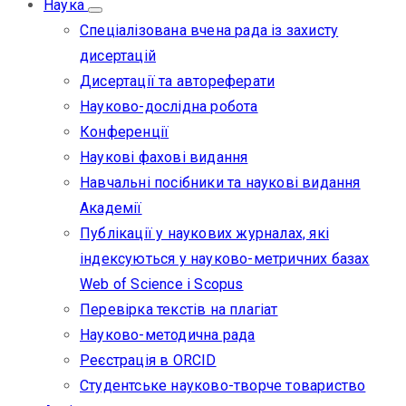
Наука
Спеціалізована вчена рада із захисту
дисертацій
Дисертації та автореферати
Науково-дослідна робота
Конференції
Наукові фахові видання
Навчальні посібники та наукові видання
Академії
Публікації у наукових журналах, які
індексуються у науково-метричних базах
Web of Science i Scopus
Перевірка текстів на плагіат
Науково-методична рада
Реєстрація в ORCID
Студентське науково-творче товариство