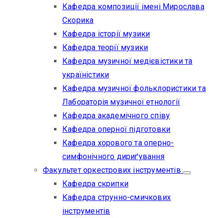
Кафедра композиції імені Мирослава
Скорика
Кафедра історії музики
Кафедра теорії музики
Кафедра музичної медієвістики та
україністики
Кафедра музичної фольклористики та
Лабораторія музичної етнології
Кафедра академічного співу
Кафедра оперної підготовки
Кафедра хорового та оперно-
симфонічного дириґування
Факультет оркестрових інструментів
Кафедра скрипки
Кафедра струнно-смичкових
інструментів