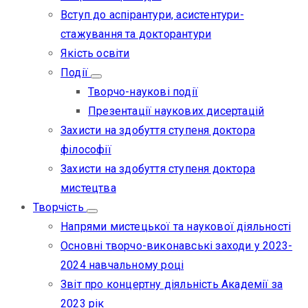
Вступ до аспірантури, асистентури-
стажування та докторантури
Якість освіти
Події
Творчо-наукові події
Презентації наукових дисертацій
Захисти на здобуття ступеня доктора
філософії
Захисти на здобуття ступеня доктора
мистецтва
Творчість
Напрями мистецької та наукової діяльності
Основні творчо-виконавські заходи у 2023-
2024 навчальному році
Звіт про концертну діяльність Академії за
2023 рік