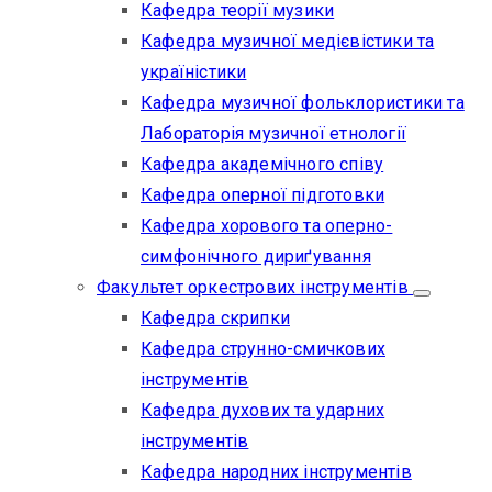
Кафедра теорії музики
Кафедра музичної медієвістики та
україністики
Кафедра музичної фольклористики та
Лабораторія музичної етнології
Кафедра академічного співу
Кафедра оперної підготовки
Кафедра хорового та оперно-
симфонічного дириґування
Факультет оркестрових інструментів
Кафедра скрипки
Кафедра струнно-смичкових
інструментів
Кафедра духових та ударних
інструментів
Кафедра народних інструментів