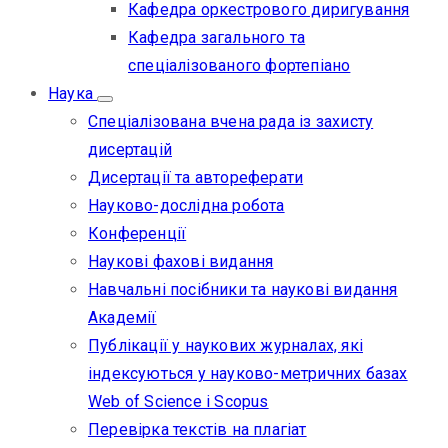
Кафедра оркестрового диригування
Кафедра загального та
спеціалізованого фортепіано
Наука
Спеціалізована вчена рада із захисту
дисертацій
Дисертації та автореферати
Науково-дослідна робота
Конференції
Наукові фахові видання
Навчальні посібники та наукові видання
Академії
Публікації у наукових журналах, які
індексуються у науково-метричних базах
Web of Science i Scopus
Перевірка текстів на плагіат