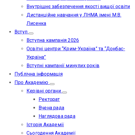
Внутрішнє забезпечення якості вищої освіти
Дистанційне навчання у ЛНМА імені М.В.
Лисенка
Вступ
Вступна кампанія 2026
Освітні центри “Крим-Україна” та “Донбас-
Україна”
Вступні кампанії минулих років
Публічна інформація
Про Академію
Керівні органи
Ректорат
Вчена рада
Наглядова рада
Історія Академії
Сьогодення Академії