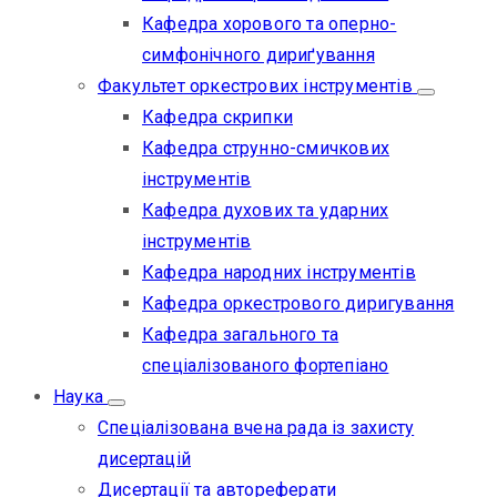
Кафедра хорового та оперно-
симфонічного дириґування
Факультет оркестрових інструментів
Кафедра скрипки
Кафедра струнно-смичкових
інструментів
Кафедра духових та ударних
інструментів
Кафедра народних інструментів
Кафедра оркестрового диригування
Кафедра загального та
спеціалізованого фортепіано
Наука
Спеціалізована вчена рада із захисту
дисертацій
Дисертації та автореферати