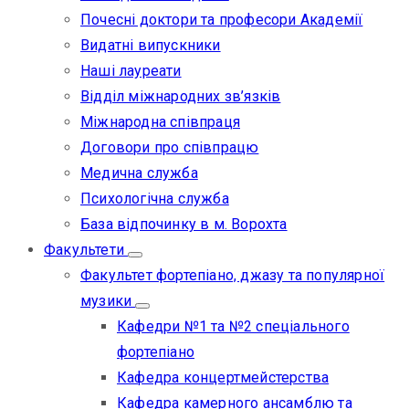
Почесні доктори та професори Академії
Видатні випускники
Наші лауреати
Відділ міжнародних зв’язків
Міжнародна співпраця
Договори про співпрацю
Медична служба
Психологічна служба
База відпочинку в м. Ворохта
Факультети
Факультет фортепіано, джазу та популярної
музики
Кафедри №1 та №2 спеціального
фортепіано
Кафедра концертмейстерства
Кафедра камерного ансамблю та