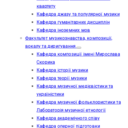
квартету
Кафедра джазу та популярної музики
Кафедра гуманітарних дисциплін
Кафедра іноземних мов
Факультет музикознавства, композиції,
вокалу та диригування
Кафедра композиції імені Мирослава
Скорика
Кафедра історії музики
Кафедра теорії музики
Кафедра музичної медієвістики та
україністики
Кафедра музичної фольклористики та
Лабораторія музичної етнології
Кафедра академічного співу
Кафедра оперної підготовки