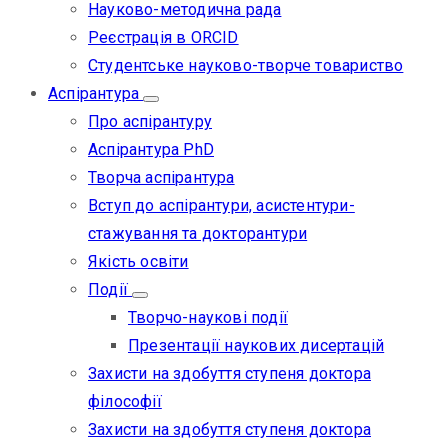
Науково-методична рада
Реєстрація в ORCID
Студентське науково-творче товариство
Аспірантура
Про аспірантуру
Аспірантура PhD
Творча аспірантура
Вступ до аспірантури, асистентури-
стажування та докторантури
Якість освіти
Події
Творчо-наукові події
Презентації наукових дисертацій
Захисти на здобуття ступеня доктора
філософії
Захисти на здобуття ступеня доктора