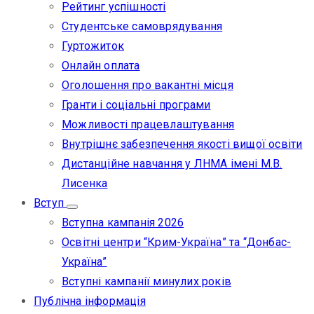
Рейтинг успішності
Студентське самоврядування
Гуртожиток
Онлайн оплата
Оголошення про вакантні місця
Гранти і соціальні програми
Можливості працевлаштування
Внутрішнє забезпечення якості вищої освіти
Дистанційне навчання у ЛНМА імені М.В.
Лисенка
Вступ
Вступна кампанія 2026
Освітні центри “Крим-Україна” та “Донбас-
Україна”
Вступні кампанії минулих років
Публічна інформація