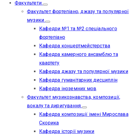
Факультети
Факультет фортепіано, джазу та популярної
музики
Кафедри №1 та №2 спеціального
фортепіано
Кафедра концертмейстерства
Кафедра камерного ансамблю та
квартету
Кафедра джазу та популярної музики
Кафедра гуманітарних дисциплін
Кафедра іноземних мов
Факультет музикознавства, композиції,
вокалу та диригування
Кафедра композиції імені Мирослава
Скорика
Кафедра історії музики