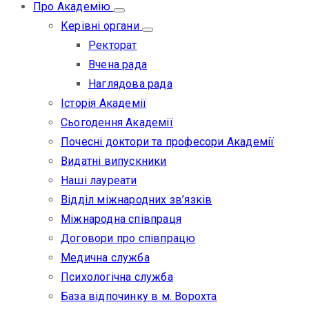
Про Академію
Керівні органи
Ректорат
Вчена рада
Наглядова рада
Історія Академії
Сьогодення Академії
Почесні доктори та професори Академії
Видатні випускники
Наші лауреати
Відділ міжнародних зв’язків
Міжнародна співпраця
Договори про співпрацю
Медична служба
Психологічна служба
База відпочинку в м. Ворохта