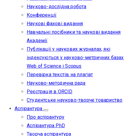
Науково-дослідна робота
Конференції
Наукові фахові видання
Навчальні посібники та наукові видання
Академії
Публікації у наукових журналах, які
індексуються у науково-метричних базах
Web of Science i Scopus
Перевірка текстів на плагіат
Науково-методична рада
Реєстрація в ORCID
Студентське науково-творче товариство
Аспірантура
Про аспірантуру
Аспірантура PhD
Творча аспірантура