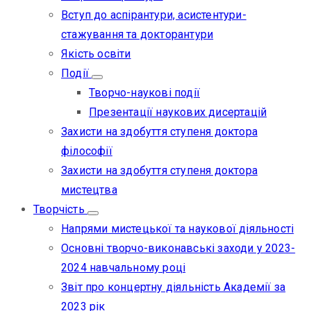
Вступ до аспірантури, асистентури-
стажування та докторантури
Якість освіти
Події
Творчо-наукові події
Презентації наукових дисертацій
Захисти на здобуття ступеня доктора
філософії
Захисти на здобуття ступеня доктора
мистецтва
Творчість
Напрями мистецької та наукової діяльності
Основні творчо-виконавські заходи у 2023-
2024 навчальному році
Звіт про концертну діяльність Академії за
2023 рік