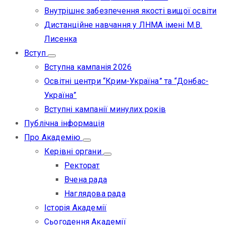
Внутрішнє забезпечення якості вищої освіти
Дистанційне навчання у ЛНМА імені М.В.
Лисенка
Вступ
Вступна кампанія 2026
Освітні центри “Крим-Україна” та “Донбас-
Україна”
Вступні кампанії минулих років
Публічна інформація
Про Академію
Керівні органи
Ректорат
Вчена рада
Наглядова рада
Історія Академії
Сьогодення Академії