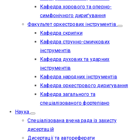
Кафедра хорового та оперно-
симфонічного дириґування
Факультет оркестрових інструментів
Кафедра скрипки
Кафедра струнно-смичкових
інструментів
Кафедра духових та ударних
інструментів
Кафедра народних інструментів
Кафедра оркестрового диригування
Кафедра загального та
спеціалізованого фортепіано
Наука
Спеціалізована вчена рада із захисту
дисертацій
Дисертації та автореферати