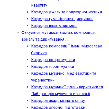
квартету
Кафедра джазу та популярної музики
Кафедра гуманітарних дисциплін
Кафедра іноземних мов
Факультет музикознавства, композиції,
вокалу та диригування
Кафедра композиції імені Мирослава
Скорика
Кафедра історії музики
Кафедра теорії музики
Кафедра музичної медієвістики та
україністики
Кафедра музичної фольклористики та
Лабораторія музичної етнології
Кафедра академічного співу
Кафедра оперної підготовки