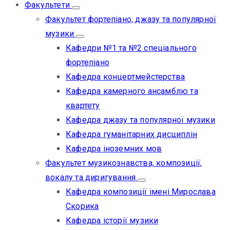
Факультети
Факультет фортепіано, джазу та популярної
музики
Кафедри №1 та №2 спеціального
фортепіано
Кафедра концертмейстерства
Кафедра камерного ансамблю та
квартету
Кафедра джазу та популярної музики
Кафедра гуманітарних дисциплін
Кафедра іноземних мов
Факультет музикознавства, композиції,
вокалу та диригування
Кафедра композиції імені Мирослава
Скорика
Кафедра історії музики