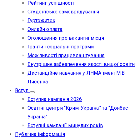
Рейтинг успішності
Студентське самоврядування
Гуртожиток
Онлайн оплата
Оголошення про вакантні місця
Гранти і соціальні програми
Можливості працевлаштування
Внутрішнє забезпечення якості вищої освіти
Дистанційне навчання у ЛНМА імені М.В.
Лисенка
Вступ
Вступна кампанія 2026
Освітні центри “Крим-Україна” та “Донбас-
Україна”
Вступні кампанії минулих років
Публічна інформація