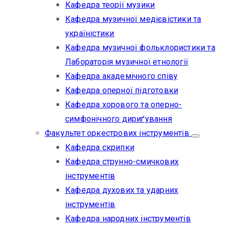
Кафедра теорії музики
Кафедра музичної медієвістики та
україністики
Кафедра музичної фольклористики та
Лабораторія музичної етнології
Кафедра академічного співу
Кафедра оперної підготовки
Кафедра хорового та оперно-
симфонічного дириґування
Факультет оркестрових інструментів
Кафедра скрипки
Кафедра струнно-смичкових
інструментів
Кафедра духових та ударних
інструментів
Кафедра народних інструментів