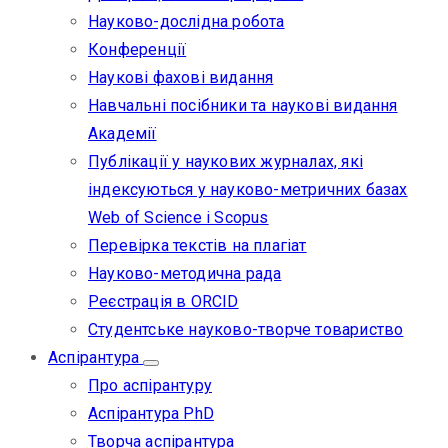
Науково-дослідна робота
Конференції
Наукові фахові видання
Навчальні посібники та наукові видання
Академії
Публікації у наукових журналах, які
індексуються у науково-метричних базах
Web of Science i Scopus
Перевірка текстів на плагіат
Науково-методична рада
Реєстрація в ORCID
Студентське науково-творче товариство
Аспірантура
Про аспірантуру
Аспірантура PhD
Творча аспірантура