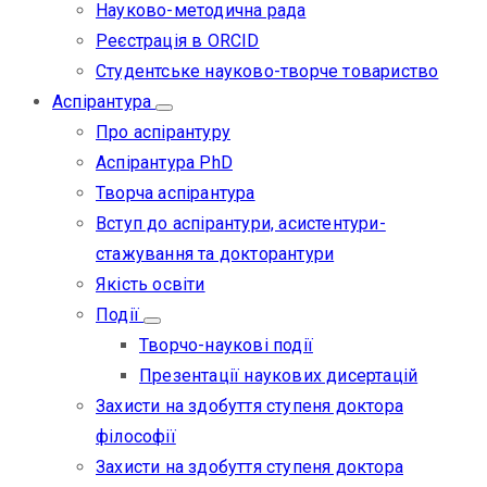
Науково-методична рада
Реєстрація в ORCID
Студентське науково-творче товариство
Аспірантура
Про аспірантуру
Аспірантура PhD
Творча аспірантура
Вступ до аспірантури, асистентури-
стажування та докторантури
Якість освіти
Події
Творчо-наукові події
Презентації наукових дисертацій
Захисти на здобуття ступеня доктора
філософії
Захисти на здобуття ступеня доктора