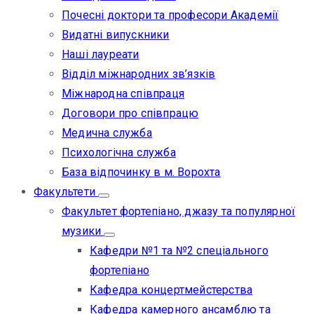
Почесні доктори та професори Академії
Видатні випускники
Наші лауреати
Відділ міжнародних зв’язків
Міжнародна співпраця
Договори про співпрацю
Медична служба
Психологічна служба
База відпочинку в м. Ворохта
Факультети
Факультет фортепіано, джазу та популярної
музики
Кафедри №1 та №2 спеціального
фортепіано
Кафедра концертмейстерства
Кафедра камерного ансамблю та