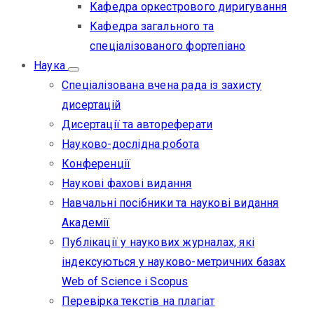
Кафедра оркестрового диригування
Кафедра загального та
спеціалізованого фортепіано
Наука
Спеціалізована вчена рада із захисту
дисертацій
Дисертації та автореферати
Науково-дослідна робота
Конференції
Наукові фахові видання
Навчальні посібники та наукові видання
Академії
Публікації у наукових журналах, які
індексуються у науково-метричних базах
Web of Science i Scopus
Перевірка текстів на плагіат