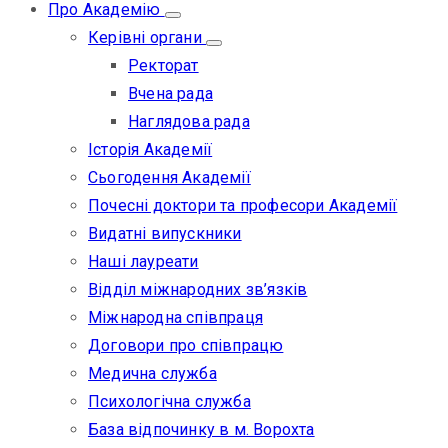
Про Академію
Керівні органи
Ректорат
Вчена рада
Наглядова рада
Історія Академії
Сьогодення Академії
Почесні доктори та професори Академії
Видатні випускники
Наші лауреати
Відділ міжнародних зв’язків
Міжнародна співпраця
Договори про співпрацю
Медична служба
Психологічна служба
База відпочинку в м. Ворохта